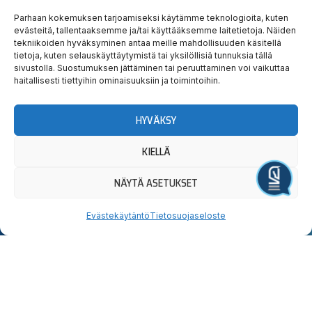
Parhaan kokemuksen tarjoamiseksi käytämme teknologioita, kuten
evästeitä, tallentaaksemme ja/tai käyttääksemme laitetietoja. Näiden
tekniikoiden hyväksyminen antaa meille mahdollisuuden käsitellä
Hauska
Ravata
tietoja, kuten selauskäyttäytymistä tai yksilöllisiä tunnuksia tällä
sivustolla. Suostumuksen jättäminen tai peruuttaminen voi vaikuttaa
haitallisesti tiettyihin ominaisuuksiin ja toimintoihin.
teidät!
HYVÄKSY
Tervetuloa tutustumaan.
KIELLÄ
Yllätyt taatusti!
NÄYTÄ ASETUKSET
Järjestä tapahtuma
Evästekäytäntö
Tietosuojaseloste
Uutiskirjeen
Seuraa
Osta
tilaus
meitä
liput
somessa
Lahden
Sähköpostiosoite:
OSTA
I
F
X
Y
T
Hevosystäväinseura
LIPUT
n
a
-
o
i
ry
Jokimaankatu
s
c
t
u
k
6, 15700