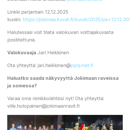
Linkki perjantain 12.12.2025
kuviin:
https://jokimaa.kuvat.fi/kuvat/2025/pe+12.12.20
Halutessasi voit tilata valokuvan voittajakuvasta
postitettuna.
Valokuvaaja
Jari Heikkinen
Ota yhteyttä: jari.heikkinen@
ppq.inet.fi
Haluatko saada näkyvyyttä Jokimaan raveissa
ja somessa?
Varaa oma nimikkolähtösi nyt! Ota yhteyttä:
ville.holopainen@jokimaanravit.fi