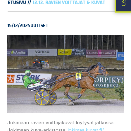
ETUSIVU
12.12. RAVIEN VOITTAJAT & KUVAT
15/12/2025
UUTISET
Jokimaan ravien voittajakuvat löytyvät jatkossa
Jokimaan kuva-arkistosta.
jokimaa.kuvat.fi/