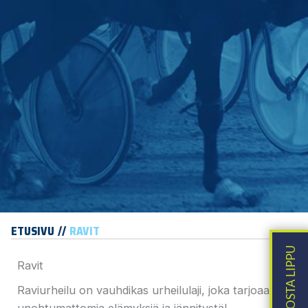
ETUSIVU
RAVIT
Ravit
Raviurheilu on vauhdikas urheilulaji, joka tarjoaa
unohtumattomia elämyksiä ja jännitystä!