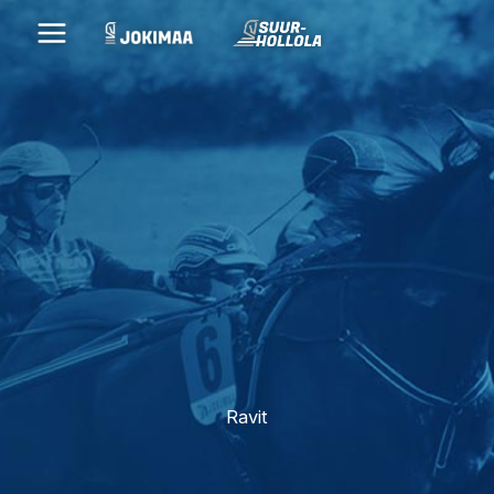
Siirry
sisältöön
Ravit