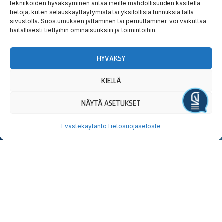
Hauska
Ravata
tekniikoiden hyväksyminen antaa meille mahdollisuuden käsitellä
tietoja, kuten selauskäyttäytymistä tai yksilöllisiä tunnuksia tällä
sivustolla. Suostumuksen jättäminen tai peruuttaminen voi vaikuttaa
teidät!
haitallisesti tiettyihin ominaisuuksiin ja toimintoihin.
Tervetuloa tutustumaan.
HYVÄKSY
Yllätyt taatusti!
KIELLÄ
NÄYTÄ ASETUKSET
Järjestä tapahtuma
Uutiskirjeen
Seuraa
Osta
Evästekäytäntö
Tietosuojaseloste
tilaus
meitä
liput
somessa
Lahden
Sähköpostiosoite:
OSTA
I
F
X
Y
T
Hevosystäväinseura
LIPUT
n
a
-
o
i
ry
Jokimaankatu
s
c
t
u
k
6, 15700
t
e
w
t
t
Kyllä,
Lahti
a
b
i
u
o
Puh.
020
tilaan
g
o
t
b
k
785
uutiskirjeen