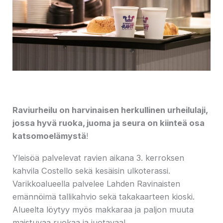
Raviurheilu on harvinaisen herkullinen urheilulaji,
jossa hyvä ruoka, juoma ja seura on kiinteä osa
katsomoelämystä
!
Yleisöä palvelevat ravien aikana 3. kerroksen
kahvila Costello sekä kesäisin ulkoterassi.
Varikkoalueella palvelee Lahden Ravinaisten
emännöimä tallikahvio sekä takakaarteen kioski.
Alueelta löytyy myös makkaraa ja paljon muuta
maistuvaa ruokaa ja juotavaa!