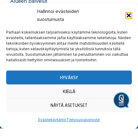
Alueen palvelut
Jokimaan ravinuoret
Hallinnoi evästeiden
suostumusta
RUOKA & JUOMA
Parhaan kokemuksen tarjoamiseksi käytämme teknologioita, kuten
evästeitä, tallentaaksemme ja/tai käyttääksemme laitetietoja. Näiden
Kahvila Costello 3.kerros
tekniikoiden hyväksyminen antaa meille mahdollisuuden käsitellä
Ravintola Charme
tietoja, kuten selauskäyttäytymistä tai yksilöllisiä tunnuksia tällä
sivustolla. Suostumuksen jättäminen tai peruuttaminen voi vaikuttaa
haitallisesti tiettyihin ominaisuuksiin ja toimintoihin.
HYVÄKSY
KIELLÄ
Hauska
Ravata
Järjestä tapahtuma
NÄYTÄ ASETUKSET
teidät!
Evästekäytäntö
Tietosuojaseloste
Tervetuloa tutustumaan.