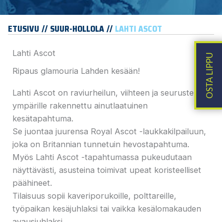
ETUSIVU
SUUR-HOLLOLA
LAHTI ASCOT
Lahti Ascot
Ripaus glamouria Lahden kesään!
Lahti Ascot on raviurheilun, viihteen ja seurustelun
ympärille rakennettu ainutlaatuinen
kesätapahtuma.
Se juontaa juurensa Royal Ascot -laukkakilpailuun,
joka on Britannian tunnetuin hevostapahtuma.
Myös Lahti Ascot -tapahtumassa pukeudutaan
näyttävästi, asusteina toimivat upeat koristeelliset
päähineet.
Tilaisuus sopii kaveriporukoille, polttareille,
työpaikan kesäjuhlaksi tai vaikka kesälomakauden
avausjuhlaksi.