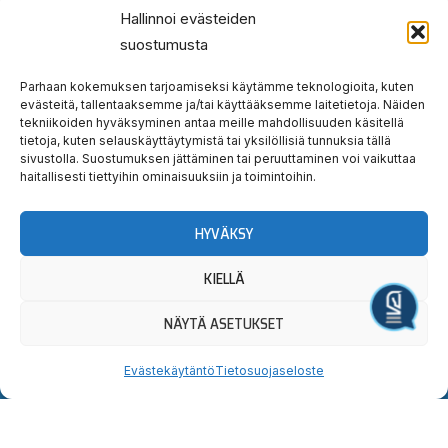
Iltajuhla
Hallinnoi evästeiden
Tapahtumainfo & aikataulu
suostumusta
Lapsille
Ruoka ja juoma
Parhaan kokemuksen tarjoamiseksi käytämme teknologioita, kuten
Suur-Hollola-ajo
evästeitä, tallentaaksemme ja/tai käyttääksemme laitetietoja. Näiden
tekniikoiden hyväksyminen antaa meille mahdollisuuden käsitellä
Suur-Hollola Golf
tietoja, kuten selauskäyttäytymistä tai yksilöllisiä tunnuksia tällä
sivustolla. Suostumuksen jättäminen tai peruuttaminen voi vaikuttaa
haitallisesti tiettyihin ominaisuuksiin ja toimintoihin.
HYVÄKSY
KIELLÄ
Hauska
Ravata
Järjestä tapahtuma
NÄYTÄ ASETUKSET
teidät!
Evästekäytäntö
Tietosuojaseloste
Tervetuloa tutustumaan.
Yllätyt taatusti!