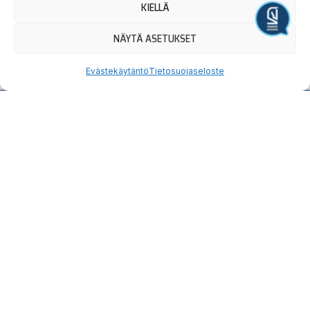
KIELLÄ
Kahvila Costello 3.kerros
Järjestä tapahtuma
Ravintola Charme
NÄYTÄ ASETUKSET
Evästekäytäntö
Tietosuojaseloste
Hauska
Ravata
teidät!
Tervetuloa tutustumaan.
Yllätyt taatusti!
Uutiskirjeen
Seuraa
Osta