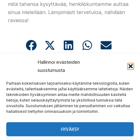
mitä tahansa kysyttävää, henkilökuntamme auttaa
sinua mielellään. Lämpimästi tervetuloa, nähdään
raveissa!
Hallinnoi evästeiden
suostumusta
Parhaan kokemuksen tarjoamiseksi käytämme teknologioita, kuten
TAPAHTUMAKESKUS
evästeitä, tallentaaksemme ja/tai käyttääksemme laitetietoja. Näiden
tekniikoiden hyväksyminen antaa meille mahdollisuuden käsitellä
INFO & SAAPUMINEN
tietoja, kuten selauskäyttäytymistä tai yksilöllisiä tunnuksia tällä
sivustolla. Suostumuksen jättäminen tai peruuttaminen voi vaikuttaa
Alueen palvelut
haitallisesti tiettyihin ominaisuuksiin ja toimintoihin.
Jokimaan ravinuoret
HYVÄKSY
RUOKA & JUOMA