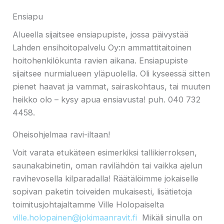
Ensiapu
Alueella sijaitsee ensiapupiste, jossa päivystää
Lahden ensihoitopalvelu Oy:n ammattitaitoinen
hoitohenkilökunta ravien aikana. Ensiapupiste
sijaitsee nurmialueen yläpuolella. Oli kyseessä sitten
pienet haavat ja vammat, sairaskohtaus, tai muuten
heikko olo – kysy apua ensiavusta! puh. 040 732
4458.
Oheisohjelmaa ravi-iltaan!
Voit varata etukäteen esimerkiksi tallikierroksen,
saunakabinetin, oman ravilähdön tai vaikka ajelun
ravihevosella kilparadalla! Räätälöimme jokaiselle
sopivan paketin toiveiden mukaisesti, lisätietoja
toimitusjohtajaltamme Ville Holopaiselta
ville.holopainen@jokimaanravit.fi
Mikäli sinulla on