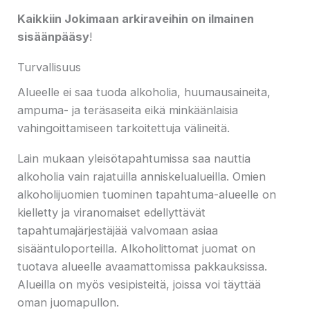
Kaikkiin Jokimaan arkiraveihin on ilmainen
sisäänpääsy
!
Turvallisuus
Alueelle ei saa tuoda alkoholia, huumausaineita,
ampuma- ja teräsaseita eikä minkäänlaisia
vahingoittamiseen tarkoitettuja välineitä.
Lain mukaan yleisötapahtumissa saa nauttia
alkoholia vain rajatuilla anniskelualueilla. Omien
alkoholijuomien tuominen tapahtuma-alueelle on
kielletty ja viranomaiset edellyttävät
tapahtumajärjestäjää valvomaan asiaa
sisääntuloporteilla. Alkoholittomat juomat on
tuotava alueelle avaamattomissa pakkauksissa.
Alueilla on myös vesipisteitä, joissa voi täyttää
oman juomapullon.