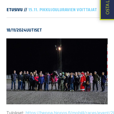
ETUSIVU
15.11. PIKKUJOULURAVIEN VOITTAJAT
18/11/2024
UUTISET
Tulokset:
https://heppa.hippos.fi/mobiili/races/event/