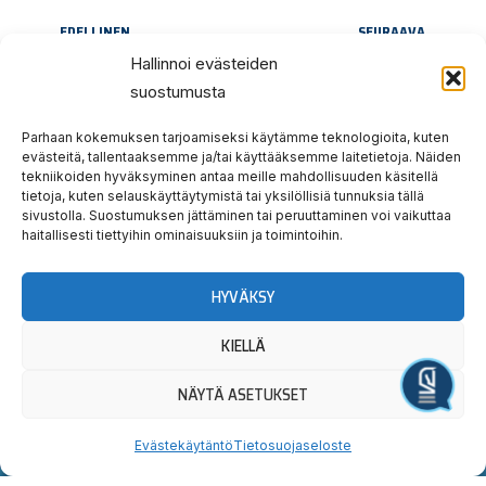
Prev
Nex
EDELLINEN
SEURAAVA
8.11. Mäntsälä-ravien voittajat
Historian ensimmäinen JOKIMAA GAALA 4.1.2025
Hallinnoi evästeiden
suostumusta
Parhaan kokemuksen tarjoamiseksi käytämme teknologioita, kuten
evästeitä, tallentaaksemme ja/tai käyttääksemme laitetietoja. Näiden
tekniikoiden hyväksyminen antaa meille mahdollisuuden käsitellä
tietoja, kuten selauskäyttäytymistä tai yksilöllisiä tunnuksia tällä
sivustolla. Suostumuksen jättäminen tai peruuttaminen voi vaikuttaa
Hauska
Ravata
haitallisesti tiettyihin ominaisuuksiin ja toimintoihin.
teidät!
HYVÄKSY
Tervetuloa tutustumaan.
KIELLÄ
Yllätyt taatusti!
NÄYTÄ ASETUKSET
Järjestä tapahtuma
Evästekäytäntö
Tietosuojaseloste
Uutiskirjeen
Seuraa
Osta