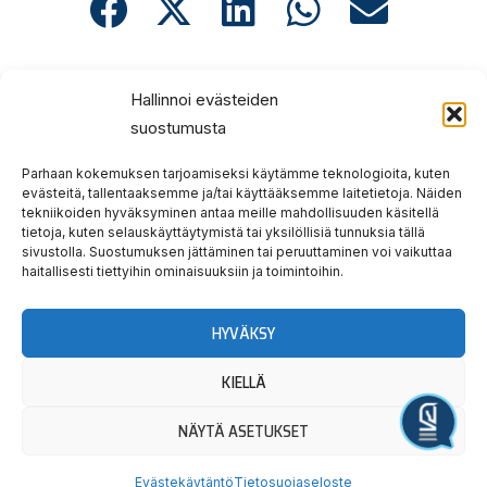
Prev
Nex
EDELLINEN
SEURAAVA
Hallinnoi evästeiden
19.9. ravien voittajat
JOKIMAA TEKEE TÄHTIÄ LOPPUKILPAILUN RATAJÄRJESTYS
suostumusta
Parhaan kokemuksen tarjoamiseksi käytämme teknologioita, kuten
evästeitä, tallentaaksemme ja/tai käyttääksemme laitetietoja. Näiden
tekniikoiden hyväksyminen antaa meille mahdollisuuden käsitellä
tietoja, kuten selauskäyttäytymistä tai yksilöllisiä tunnuksia tällä
sivustolla. Suostumuksen jättäminen tai peruuttaminen voi vaikuttaa
Hauska
Ravata
haitallisesti tiettyihin ominaisuuksiin ja toimintoihin.
teidät!
HYVÄKSY
KIELLÄ
Tervetuloa tutustumaan.
Yllätyt taatusti!
NÄYTÄ ASETUKSET
Järjestä tapahtuma
Evästekäytäntö
Tietosuojaseloste