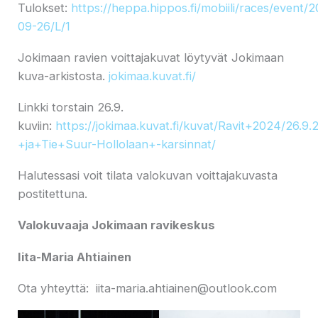
Tulokset:
https://heppa.hippos.fi/mobiili/races/event/
09-26/L/1
Jokimaan ravien voittajakuvat löytyvät Jokimaan
kuva-arkistosta.
jokimaa.kuvat.fi/
Linkki torstain 26.9.
kuviin:
https://jokimaa.kuvat.fi/kuvat/Ravit+2024/
+ja+Tie+Suur-Hollolaan+-karsinnat/
Halutessasi voit tilata valokuvan voittajakuvasta
postitettuna.
Valokuvaaja Jokimaan ravikeskus
Iita-Maria Ahtiainen
Ota yhteyttä: iita-maria.ahtiainen@outlook.com