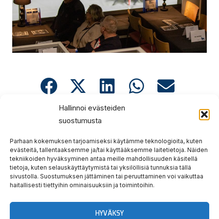
Hallinnoi evästeiden
Prev
Nex
EDELLINEN
SEURAAVA
suostumusta
Ilmaisravit torstaina 5.12.
HARJOITUSRAVIT PERUUTETTU
Parhaan kokemuksen tarjoamiseksi käytämme teknologioita, kuten
evästeitä, tallentaaksemme ja/tai käyttääksemme laitetietoja. Näiden
tekniikoiden hyväksyminen antaa meille mahdollisuuden käsitellä
tietoja, kuten selauskäyttäytymistä tai yksilöllisiä tunnuksia tällä
sivustolla. Suostumuksen jättäminen tai peruuttaminen voi vaikuttaa
haitallisesti tiettyihin ominaisuuksiin ja toimintoihin.
Hauska
Ravata
HYVÄKSY