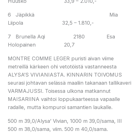
Huusko 33,9 – 2.010,-
6 Jäpikkä Mia
Liipola 32,5 – 1.810,-
7 Brunella Aqi 2180 Esa
Holopainen 20,7
MONTRE COMME LEGER puristi aivan viime
metreillä kärkeen ohi vetotöistä vastanneesta
ALYSA’S VIVIANIASTA. KINNARIN TOIVOMUS
seurasi johtavan selässä maaliin takanaan tallikaveri
VARMAJUSSI. Toisessa ulkona matkannut
MAISARIINA vaihtoi loppukaarteessa vapaalle
radalle, mutta kompuroi samantien laukalle.
500 m 39,0/Alysa’ Vivian, 1000 m 39,0/sama, III
500 m 38,0/sama, viim. 500 m 40,0/sama.