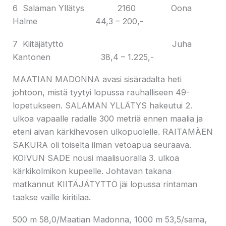
6 Salaman Yllätys 2160 Oona
Halme 44,3 – 200,-
7 Kiitäjätyttö Juha
Kantonen 38,4 – 1.225,-
MAATIAN MADONNA avasi sisäradalta heti
johtoon, mistä tyytyi lopussa rauhalliseen 49-
lopetukseen. SALAMAN YLLÄTYS hakeutui 2.
ulkoa vapaalle radalle 300 metriä ennen maalia ja
eteni aivan kärkihevosen ulkopuolelle. RAITAMÄEN
SAKURA oli toiselta ilman vetoapua seuraava.
KOIVUN SADE nousi maalisuoralla 3. ulkoa
kärkikolmikon kupeelle. Johtavan takana
matkannut KIITÄJÄTYTTÖ jäi lopussa rintaman
taakse vaille kiritilaa.
500 m 58,0/Maatian Madonna, 1000 m 53,5/sama,