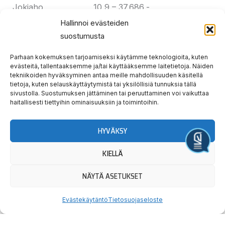
Jokiaho 10,9 – 37.686,-
Hallinnoi evästeiden
10 Cosa Dolce Oona
suostumusta
Halme 14,1 – 13.676,-
Parhaan kokemuksen tarjoamiseksi käytämme teknologioita, kuten
JIKININKI leiskautti viimeisellä takasuoralla 3. ulkoa
evästeitä, tallentaaksemme ja/tai käyttääksemme laitetietoja. Näiden
tekniikoiden hyväksyminen antaa meille mahdollisuuden käsitellä
vetotöistä vastanneen BILLIONDOLLAR BABEn
tietoja, kuten selauskäyttäytymistä tai yksilöllisiä tunnuksia tällä
rinnalle, mistä vyöryi vauhdikkaassa lopetuksessa
sivustolla. Suostumuksen jättäminen tai peruuttaminen voi vaikuttaa
haitallisesti tiettyihin ominaisuuksiin ja toimintoihin.
ykköseksi. Billiondollar Babe oli keulasta urhea
kakkonen. HONEYS MAGNIFICENT jyräsi hänniltä
5. ulkoa kolmanneksi ennen 2. ulkoa ravannutta
HYVÄKSY
ORION’S STARIA. Kolmivuotias FIRE OF STORM
Järjestä tapahtuma
KIELLÄ
kompuroi lähtösuoralla laukalle.
NÄYTÄ ASETUKSET
500 m 26,0/Billiondollar Babe, 1000 m 24,5/sama,
III 500 m 23,0/sama, viim. 500 m 12,5/sama.
Evästekäytäntö
Tietosuojaseloste
Loppuaika 2.52,9 = 20,8