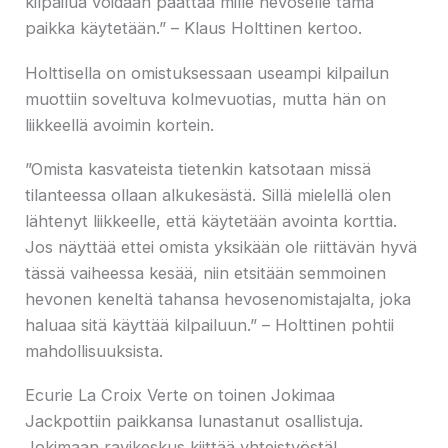
kilpailua voidaan päättää mille hevoselle tämä
paikka käytetään.” – Klaus Holttinen kertoo.
Holttisella on omistuksessaan useampi kilpailun
muottiin soveltuva kolmevuotias, mutta hän on
liikkeellä avoimin kortein.
”Omista kasvateista tietenkin katsotaan missä
tilanteessa ollaan alkukesästä. Sillä mielellä olen
lähtenyt liikkeelle, että käytetään avointa korttia.
Jos näyttää ettei omista yksikään ole riittävän hyvä
tässä vaiheessa kesää, niin etsitään semmoinen
hevonen keneltä tahansa hevosenomistajalta, joka
haluaa sitä käyttää kilpailuun.” – Holttinen pohtii
mahdollisuuksista.
Ecurie La Croix Verte on toinen Jokimaa
Jackpottiin paikkansa lunastanut osallistuja.
Jokimaan ravikeskus kiittää yhteistyöstä!