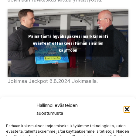
Paina tästä hyväksyäksesi markkinointi
evästeet ottaaksesi tämän sisällön
käyttöön
Jokimaa Jackpot 8.8.2024 Jokimaalla.
Hallinnoi evästeiden
suostumusta
Prev
Nex
EDELLINEN
SEURAAVA
Parhaan kokemuksen tarjoamiseksi käytämme teknologioita, kuten
Sähönen Cup 2024
Sähönen cup 2024 – kilpailussa mukana olevat hevoset
evästeitä, tallentaaksemme ja/tai käyttääksemme laitetietoja. Näiden