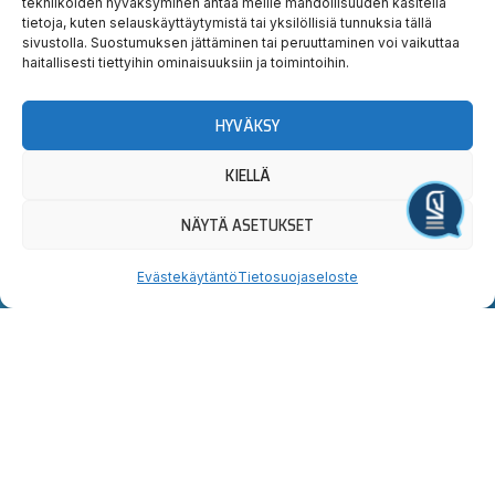
tekniikoiden hyväksyminen antaa meille mahdollisuuden käsitellä
tietoja, kuten selauskäyttäytymistä tai yksilöllisiä tunnuksia tällä
sivustolla. Suostumuksen jättäminen tai peruuttaminen voi vaikuttaa
haitallisesti tiettyihin ominaisuuksiin ja toimintoihin.
HYVÄKSY
Hauska
Ravata
KIELLÄ
teidät!
Järjestä tapahtuma
NÄYTÄ ASETUKSET
Tervetuloa tutustumaan.
Evästekäytäntö
Tietosuojaseloste
Yllätyt taatusti!
Uutiskirjeen
Seuraa
Osta
tilaus
meitä
liput
somessa
Lahden
Sähköpostiosoite:
OSTA
I
F
X
Y
T
Hevosystäväinseura
LIPUT