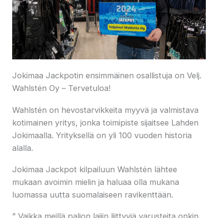
Jokimaa Jackpotin ensimmäinen osallistuja on Velj.
Wahlstén Oy – Tervetuloa!
Wahlstén on hevostarvikkeita myyvä ja valmistava
kotimainen yritys, jonka toimipiste sijaitsee Lahden
Jokimaalla. Yrityksellä on yli 100 vuoden historia
alalla.
Jokimaa Jackpot kilpailuun Wahlstén lähtee
mukaan avoimin mielin ja haluaa olla mukana
luomassa uutta suomalaiseen ravikenttään.
” Vaikka meillä paljon lajiin liittyviä varusteita onkin,