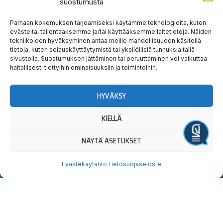
suostumusta
Parhaan kokemuksen tarjoamiseksi käytämme teknologioita, kuten
Prev
Nex
EDELLINEN
SEURAAVA
evästeitä, tallentaaksemme ja/tai käyttääksemme laitetietoja. Näiden
tekniikoiden hyväksyminen antaa meille mahdollisuuden käsitellä
suomen cupin karsinnat käynnistyvät maaliskuussa
Sähönen Cup 2024
tietoja, kuten selauskäyttäytymistä tai yksilöllisiä tunnuksia tällä
sivustolla. Suostumuksen jättäminen tai peruuttaminen voi vaikuttaa
haitallisesti tiettyihin ominaisuuksiin ja toimintoihin.
HYVÄKSY
KIELLÄ
Hauska
Ravata
Järjestä tapahtuma
teidät!
NÄYTÄ ASETUKSET
Evästekäytäntö
Tietosuojaseloste
Tervetuloa tutustumaan.
Yllätyt taatusti!