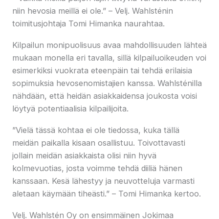
niin hevosia meillä ei ole.” – Velj. Wahlsténin
toimitusjohtaja Tomi Himanka naurahtaa.
Kilpailun monipuolisuus avaa mahdollisuuden lähteä
mukaan monella eri tavalla, sillä kilpailuoikeuden voi
esimerkiksi vuokrata eteenpäin tai tehdä erilaisia
sopimuksia hevosenomistajien kanssa. Wahlsténilla
nähdään, että heidän asiakkaidensa joukosta voisi
löytyä potentiaalisia kilpailijoita.
”Vielä tässä kohtaa ei ole tiedossa, kuka tällä
meidän paikalla kisaan osallistuu. Toivottavasti
jollain meidän asiakkaista olisi niin hyvä
kolmevuotias, josta voimme tehdä diiliä hänen
kanssaan. Kesä lähestyy ja neuvotteluja varmasti
aletaan käymään tiheästi.” – Tomi Himanka kertoo.
Velj. Wahlstén Oy on ensimmäinen Jokimaa