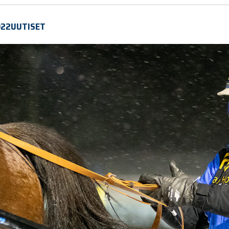
022
UUTISET