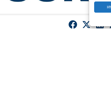
H
LINEN
aan vuoden 2023 kausikortit nyt myynnissä