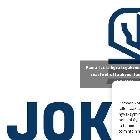
Paina tästä hyväksyäksesi
evästeet ottaaksesi täm
käyttöön
Parhaan ko
tallentaaks
hyväksymine
selauskäytt
jättäminen t
toimintoihin