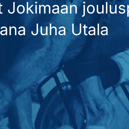
 Jokimaan joulusp
aana Juha Utala