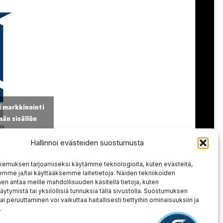
 markkinointi
än sisällön
Hallinnoi evästeiden suostumusta
kemuksen tarjoamiseksi käytämme teknologioita, kuten evästeitä,
emme ja/tai käyttääksemme laitetietoja. Näiden tekniikoiden
n antaa meille mahdollisuuden käsitellä tietoja, kuten
äytymistä tai yksilöllisiä tunnuksia tällä sivustolla. Suostumuksen
ai peruuttaminen voi vaikuttaa haitallisesti tiettyihin ominaisuuksiin ja
.