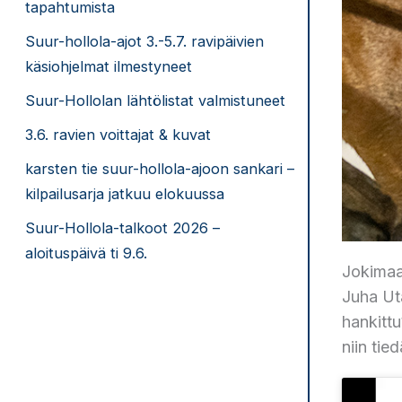
tapahtumista
Suur-hollola-ajot 3.-5.7. ravipäivien
käsiohjelmat ilmestyneet
Suur-Hollolan lähtölistat valmistuneet
3.6. ravien voittajat & kuvat
karsten tie suur-hollola-ajoon sankari –
kilpailusarja jatkuu elokuussa
Suur-Hollola-talkoot 2026 –
aloituspäivä ti 9.6.
Jokimaa 
Juha Uta
hankittu
niin tied