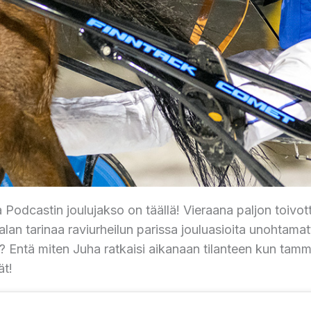
Podcastin joulujakso on täällä! Vieraana paljon toivo
lan tarinaa raviurheilun parissa jouluasioita unohtam
? Entä miten Juha ratkaisi aikanaan tilanteen kun tam
ät!