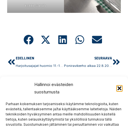
kokki Samih
Prev
Nex
EDELLINEN
SEURAAVA
Harjoitusajajat huomio 11.-13.8.
Poniravikerho alkaa 22.8.2023
Hallinnoi evästeiden
suostumusta
Parhaan kokemuksen tarjoamiseksi käytämme teknologioita, kuten
Hauska
Ravata
evästeitä, tallentaaksemme ja/tai käyttääksemme laitetietoja. Näiden
tekniikoiden hyväksyminen antaa meille mahdollisuuden käsitellä
tietoja, kuten selauskäyttäytymistä tai yksilöllisiä tunnuksia tällä
teidät!
sivustolla. Suostumuksen jättäminen tai peruuttaminen voi vaikuttaa