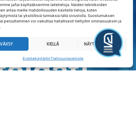
emme ja/tai käyttääksemme laitetietoja. Näiden tekniikoiden
n antaa meille mahdollisuuden käsitellä tietoja, kuten
äytymistä tai yksilöllisiä tunnuksia tällä sivustolla. Suostumuksen
ai peruuttaminen voi vaikuttaa haitallisesti tiettyihin ominaisuuksiin ja
.
YVÄKSY
KIELLÄ
NÄYTÄ ASETUKSET
teidät!
Evästekäytäntö
Tietosuojaseloste
 taatusti!