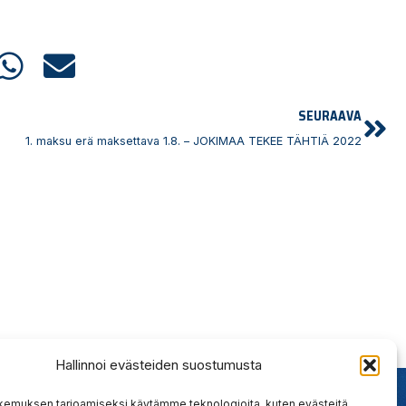
Ne
SEURAAVA
1. maksu erä maksettava 1.8. – JOKIMAA TEKEE TÄHTIÄ 2022
Hallinnoi evästeiden suostumusta
kemuksen tarjoamiseksi käytämme teknologioita, kuten evästeitä,