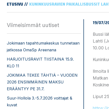
ETUSIVU
KUNINKUUSRAVIEN PAIKALLISBUSSIT LAH
19/07/2
Viimeisimmät uutiset
Bussi lä
Lahti (
Jokimaan tapahtumakeskus tunnetaan
10.00 L
jatkossa OmaSp Areenana
HARJOITUSRAVIT TIISTAINA 15.9.
Kuninkuu
KLO 11
Ilmoita 
JOKIMAA TEKEE TÄHTIÄ – VUODEN
Matkan v
2026 ENSIMMÄINEN MAKSU
Koskinen
ERÄÄNTYY PE 31.7.
Liput 2
Suur-Hollola 3.-5.7.2026 voittajat &
kuvat
https://