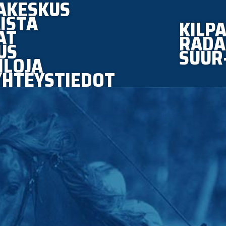
AKESKUS
ISTA
KILPA
AT
RADA
US
SUUR
ILOJA
YHTEYSTIEDOT