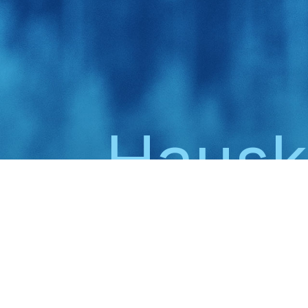
Haus
Tervetulo
Uutiskirjeen tilaus
Sähköpostiosoite