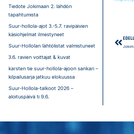
Tiedote Jokimaan 2. lähdön
tapahtumista
Suur-hollola-ajot 3.-5.7. ravipäivien
käsiohjelmat ilmestyneet
Prev
EDEL
Suur-Hollolan lähtölistat valmistuneet
Jokim
3.6. ravien voittajat & kuvat
karsten tie suur-hollola-ajoon sankari –
kilpailusarja jatkuu elokuussa
Suur-Hollola-talkoot 2026 –
aloituspäivä ti 9.6.