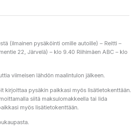
 (ilmainen pysäköinti omille autoille) – Reitti –
mentie 22, Järvelä) – klo 9.40 Riihimäen ABC – klo
ttia viimeisen lähdön maalintulon jälkeen.
t kirjoittaa pysäkin paikkasi myös lisätietokenttään.
oittamalla siitä maksulomakkeella tai Iida
paikkasi myös lisätietokenttään.
ppukaupasta.