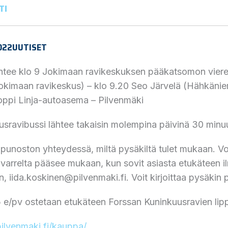
TI
022
UUTISET
htee klo 9 Jokimaan ravikeskuksen pääkatsomon vierestä
Jokimaan ravikeskus) – klo 9.20 Seo Järvelä (Hähkänie
oppi Linja-autoasema – Pilvenmäki
sravibussi lähtee takaisin molempina päivinä 30 minuu
lipunoston yhteydessä, miltä pysäkiltä tulet mukaan. Voi
arrelta pääsee mukaan, kun sovit asiasta etukäteen ilm
, iida.koskinen@pilvenmaki.fi. Voit kirjoittaa pysäkin 
5 e/pv ostetaan etukäteen Forssan Kuninkuusravien li
pilvenmaki.fi/kauppa/