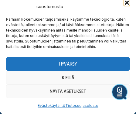
Hauska
Ravata
suostumusta
teidät!
Parhaan kokemuksen tarjoamiseksi käytämme teknologioita, kuten
evästeitä, tallentaaksemme ja/tai käyttääksemme laitetietoja. Näiden
Tervetuloa tutustumaan.
tekniikoiden hyväksyminen antaa meille mahdollisuuden käsitellä
tietoja, kuten selauskäyttäytymistä tai yksilöllisiä tunnuksia tällä
Yllätyt taatusti!
sivustolla. Suostumuksen jättäminen tai peruuttaminen voi vaikuttaa
haitallisesti tiettyihin ominaisuuksiin ja toimintoihin.
HYVÄKSY
Uutiskirjeen
Seuraa
Osta
tilaus
meitä
liput
KIELLÄ
somessa
Lahden
Sähköpostiosoite:
OSTA
I
F
X
Y
T
Hevosystäväinseura
NÄYTÄ ASETUKSET
LIPUT
Järjestä tapahtuma
n
a
-
o
i
ry
Jokimaankatu
s
c
t
u
k
Evästekäytäntö
Tietosuojaseloste
6, 15700
t
e
w
t
t
Kyllä,
Lahti
a
b
i
u
o
Puh.
020
tilaan
g
o
t
b
k
785
uutiskirjeen
r
o
t
e
6440