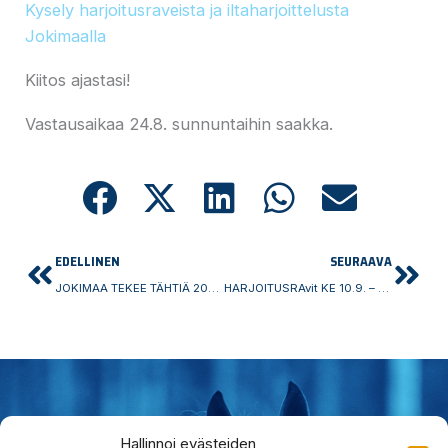
Kysely harjoitusraveista ja iltaharjoittelusta
Jokimaalla
Kiitos ajastasi!
Vastausaikaa 24.8. sunnuntaihin saakka.
Prev
Nex
EDELLINEN
SEURAAVA
JOKIMAA TEKEE TÄHTIÄ 2025 – KILPAILUSSA MUKANA OLEVAT HEVOSET
HARJOITUSRAvit KE 10.9. – osallistujat & tulokset
Hallinnoi evästeiden