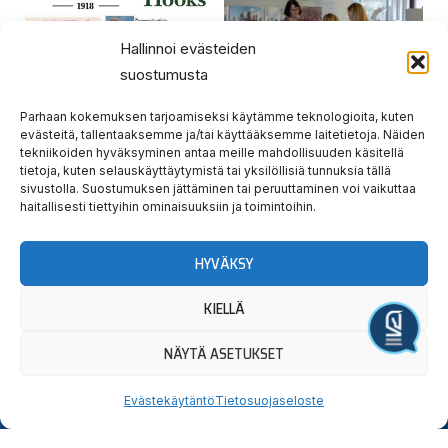
Hallinnoi evästeiden
suostumusta
Parhaan kokemuksen tarjoamiseksi käytämme teknologioita, kuten
evästeitä, tallentaaksemme ja/tai käyttääksemme laitetietoja. Näiden
tekniikoiden hyväksyminen antaa meille mahdollisuuden käsitellä
tietoja, kuten selauskäyttäytymistä tai yksilöllisiä tunnuksia tällä
sivustolla. Suostumuksen jättäminen tai peruuttaminen voi vaikuttaa
haitallisesti tiettyihin ominaisuuksiin ja toimintoihin.
HYVÄKSY
Prev
Nex
EDELLINEN
SEURAAVA
KIELLÄ
Lounastarjous 28.3.
HARJOITUSRAVIT su 7.4. PERUUTETTU
Järjestä tapahtuma
NÄYTÄ ASETUKSET
Evästekäytäntö
Tietosuojaseloste