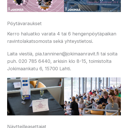
Pöytävaraukset
Kerro haluatko varata 4 tai 6 hengenpöytäpaikan
ravintolakatsomosta sekä yhteystietosi.
Laita viestiä, pia.tanninen@jokimaanravit.fi tai soita
puh. 020 785 6440, arkisin klo 8-15, toimistolta
Jokimaankatu 6, 15700 Lahti.
Näytteilleasettajat