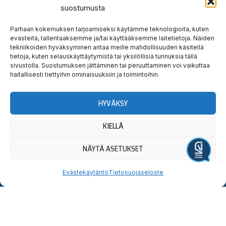
suostumusta
teidät!
Parhaan kokemuksen tarjoamiseksi käytämme teknologioita, kuten
evästeitä, tallentaaksemme ja/tai käyttääksemme laitetietoja. Näiden
Tervetuloa tutustumaan.
tekniikoiden hyväksyminen antaa meille mahdollisuuden käsitellä
tietoja, kuten selauskäyttäytymistä tai yksilöllisiä tunnuksia tällä
Yllätyt taatusti!
sivustolla. Suostumuksen jättäminen tai peruuttaminen voi vaikuttaa
haitallisesti tiettyihin ominaisuuksiin ja toimintoihin.
HYVÄKSY
Uutiskirjeen
Seuraa
Osta
tilaus
meitä
liput
KIELLÄ
somessa
Lahden
Sähköpostiosoite:
OSTA
I
F
X
Y
T
Hevosystäväinseura
LIPUT
NÄYTÄ ASETUKSET
n
a
-
o
i
ry
Järjestä tapahtuma
Jokimaankatu
s
c
t
u
k
Evästekäytäntö
Tietosuojaseloste
6, 15700
t
e
w
t
t
Kyllä,
Lahti
a
b
i
u
o
Puh.
020
tilaan
g
o
t
b
k
785
uutiskirjeen
r
o
t
e
6440