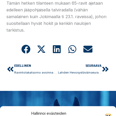
Tämän hetken tilanteen mukaan 65-ravit ajetaan
edelleen jääpohjaisella talviradalla (vähän
samalainen kuin Jokimaalla ti 23.1. raveissa), johon
suositellaan hyvät hokit ja kenkiin naulojen
tarkistus.
Prev
Nex
EDELLINEN
SEURAAVA
Ravintolakatsomo avoinna 31.1. raveissa
Lahden Hevosystäväinseuran johtokunta järjestäytyi
Hauska
Ravata
Hallinnoi evästeiden