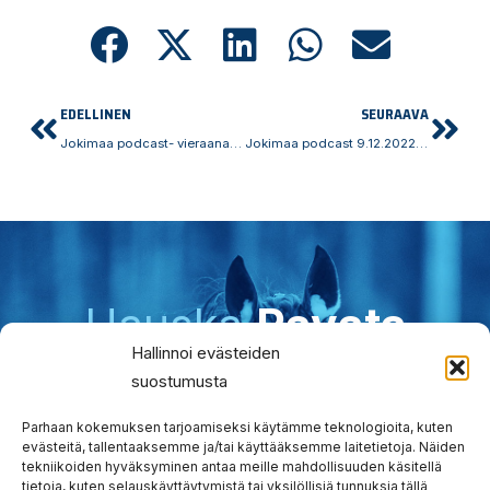
Prev
Nex
EDELLINEN
SEURAAVA
Jokimaa podcast- vieraana leo mönttinen
Jokimaa podcast 9.12.2022 RAVIT- Vieraana Esa Holopainen
Hauska
Ravata
Hallinnoi evästeiden
teidät!
suostumusta
Tervetuloa tutustumaan.
Parhaan kokemuksen tarjoamiseksi käytämme teknologioita, kuten
evästeitä, tallentaaksemme ja/tai käyttääksemme laitetietoja. Näiden
Yllätyt taatusti!
tekniikoiden hyväksyminen antaa meille mahdollisuuden käsitellä
tietoja, kuten selauskäyttäytymistä tai yksilöllisiä tunnuksia tällä