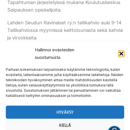
Tapahtuman järjestelyissä mukana Koulutuskeskus
Salpauksen opiskelijoita.
Lahden Seudun Ravinaiset ry:n tallikahvio auki 9-14
Tallikahviossa myynnissä keittolounasta sekä kahvia
ja virvokkeita.
Hallinnoi evästeiden
Näyttelyohjelma Lahti 16.10.2022
suostumusta
Parhaan kokemuksen tarjoamiseksi käytämme teknologioita, kuten
evästeitä, tallentaaksemme ja/tai käyttääksemme laitetietoja. Näiden
tekniikoiden hyväksyminen antaa meille mahdollisuuden käsitellä
tietoja, kuten selauskäyttäytymistä tai yksilöllisiä tunnuksia tällä
Prev
Nex
EDELLINEN
SEURAAVA
sivustolla. Suostumuksen jättäminen tai peruuttaminen voi vaikuttaa
haitallisesti tiettyihin ominaisuuksiin ja toimintoihin.
JOKIMAA TEKEE TÄHTIÄ & SHKL HEVOSENOMISTAJAPOKAALI – FINAALIN RATAJÄRJESTYS
Jokimaa podcastin toinen osa – Jokimaan Toto75-ravien ennakko 15.10.2022
HYVÄKSY
KIELLÄ