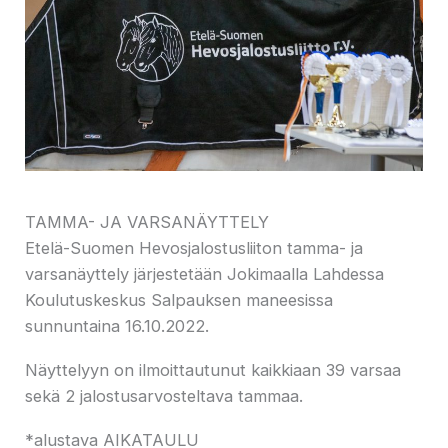
TAMMA- JA VARSANÄYTTELY
Etelä-Suomen Hevosjalostusliiton tamma- ja
varsanäyttely järjestetään Jokimaalla Lahdessa
Koulutuskeskus Salpauksen maneesissa
sunnuntaina 16.10.2022.
Näyttelyyn on ilmoittautunut kaikkiaan 39 varsaa
sekä 2 jalostusarvosteltava tammaa.
*alustava AIKATAULU