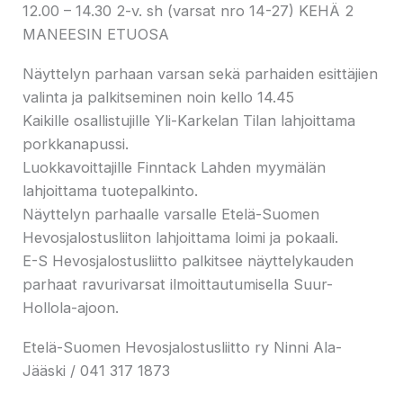
12.00 – 14.30 2-v. sh (varsat nro 14-27) KEHÄ 2
MANEESIN ETUOSA
Näyttelyn parhaan varsan sekä parhaiden esittäjien
valinta ja palkitseminen noin kello 14.45
Kaikille osallistujille Yli-Karkelan Tilan lahjoittama
porkkanapussi.
Luokkavoittajille Finntack Lahden myymälän
lahjoittama tuotepalkinto.
Näyttelyn parhaalle varsalle Etelä-Suomen
Hevosjalostusliiton lahjoittama loimi ja pokaali.
E-S Hevosjalostusliitto palkitsee näyttelykauden
parhaat ravurivarsat ilmoittautumisella Suur-
Hollola-ajoon.
Etelä-Suomen Hevosjalostusliitto ry Ninni Ala-
Jääski / 041 317 1873