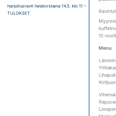
harjoitusravit helatorstaina 14.5. klo 11 –
Ravinto
TULOKSET
Myynniss
buffetru
12-vuot
Menu
Lämmins
Yrttiak
Lihapul
Kotijuu
Vihersal
Rapucae
Limeper