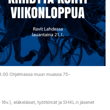
o 13.00 Ohjelmassa muun muassa 75-
16v.), eläkeläiset, työttömät ja SHKL:n jäsenet