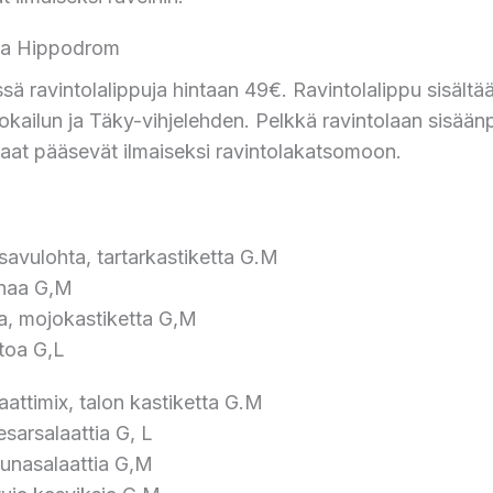
la Hippodrom
ä ravintolalippuja hintaan 49€. Ravintolalippu sisältää
okailun ja Täky-vihjelehden. Pelkkä ravintolaan sisään
iaat pääsevät ilmaiseksi ravintolakatsomoon.
avulohta, tartarkastiketta G.M
anaa G,M
la, mojokastiketta G,M
stoa G,L
aattimix, talon kastiketta G.M
sarsalaattia G, L
unasalaattia G,M