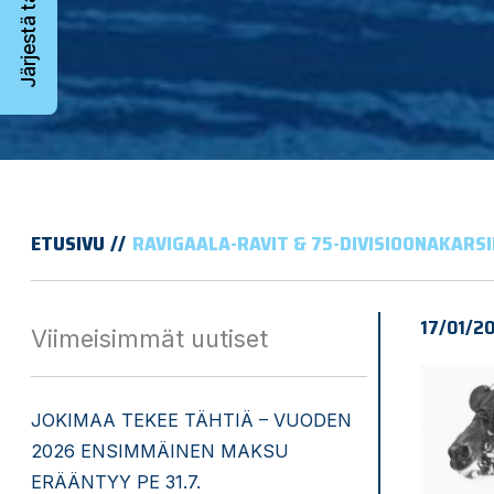
Järjestä tapahtuma
ETUSIVU
RAVIGAALA-RAVIT & 75-DIVISIOONAKARS
17/01/2
Viimeisimmät uutiset
JOKIMAA TEKEE TÄHTIÄ – VUODEN
2026 ENSIMMÄINEN MAKSU
ERÄÄNTYY PE 31.7.