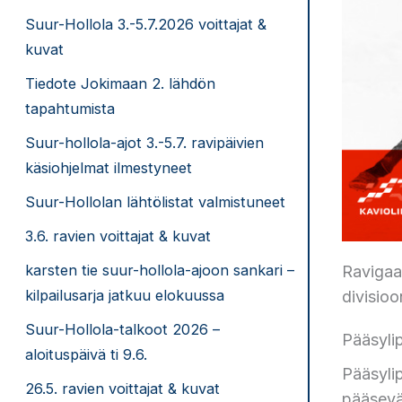
Suur-Hollola 3.-5.7.2026 voittajat &
kuvat
Tiedote Jokimaan 2. lähdön
tapahtumista
Suur-hollola-ajot 3.-5.7. ravipäivien
käsiohjelmat ilmestyneet
Suur-Hollolan lähtölistat valmistuneet
3.6. ravien voittajat & kuvat
karsten tie suur-hollola-ajoon sankari –
Ravigaa
kilpailusarja jatkuu elokuussa
divisioo
Suur-Hollola-talkoot 2026 –
Pääsyli
aloituspäivä ti 9.6.
Pääsylip
26.5. ravien voittajat & kuvat
pääsevät