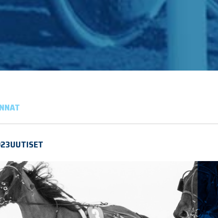
INNAT
023
UUTISET