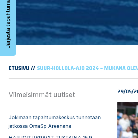
Järjestä tapahtuma
ETUSIVU
SUUR-HOLLOLA-AJO 2024 – MUKANA OLE
29/05/2
Viimeisimmät uutiset
Jokimaan tapahtumakeskus tunnetaan
jatkossa OmaSp Areenana
HARJOITUSRAVIT TIISTAINA 15.9.