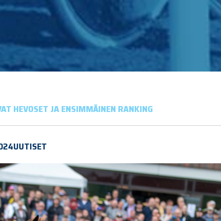
VAT HEVOSET JA ENSIMMÄINEN RANKING
024
UUTISET