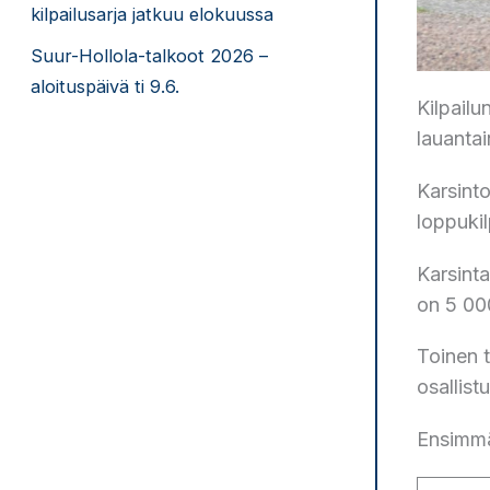
kilpailusarja jatkuu elokuussa
Suur-Hollola-talkoot 2026 –
aloituspäivä ti 9.6.
Kilpailu
lauantai
Karsint
loppukil
Karsinta
on 5 00
Toinen t
osallist
Ensimmä