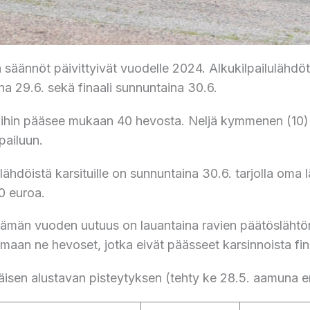
n säännöt päivittyivät vuodelle 2024. Alkukilpailulähdöt
na 29.6. sekä finaali sunnuntaina 30.6.
oihin pääsee mukaan 40 hevosta. Neljä kymmenen (10) h
pailuun.
lähdöistä karsituille on sunnuntaina 30.6. tarjolla oma
0 euroa.
ämän vuoden uutuus on lauantaina ravien päätöslähtönä
umaan ne hevoset, jotka eivät päässeet karsinnoista fin
isen alustavan pisteytyksen (tehty ke 28.5. aamuna e