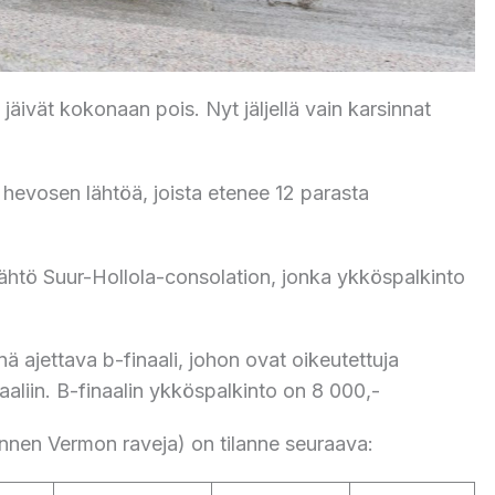
 jäivät kokonaan pois. Nyt jäljellä vain karsinnat
evosen lähtöä, joista etenee 12 parasta
 lähtö Suur-Hollola-consolation, jonka ykköspalkinto
 ajettava b-finaali, johon ovat oikeutettuja
aaliin. B-finaalin ykköspalkinto on 8 000,-
nnen Vermon raveja) on tilanne seuraava: