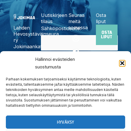
Uutiskirjeen
Seuraa
Osta
tilaus
meitä
liput
somessa
Lahden
Sähköpostiosoite:
OSTA
I
F
X
Y
T
Hevosystäväinseura
LIPUT
n
a
-
o
i
ry
Jokimaankatu
s
c
t
u
k
6, 15700
t
e
w
t
t
Kyllä,
Lahti
Hallinnoi evästeiden
a
b
i
u
o
Puh.
020
suostumusta
tilaan
g
o
t
b
k
785
uutiskirjeen
r
o
t
e
6440
Parhaan kokemuksen tarjoamiseksi käytämme teknologioita, kuten
a
k
e
info@jokimaanravit.fi
evästeitä, tallentaaksemme ja/tai käyttääksemme laitetietoja. Näiden
tekniikoiden hyväksyminen antaa meille mahdollisuuden käsitellä
m
r
Toimisto
tietoja, kuten selauskäyttäytymistä tai yksilöllisiä tunnuksia tällä
avoinna
sivustolla. Suostumuksen jättäminen tai peruuttaminen voi vaikuttaa
arkisin
haitallisesti tiettyihin ominaisuuksiin ja toimintoihin.
klo 8-15
HYVÄKSY