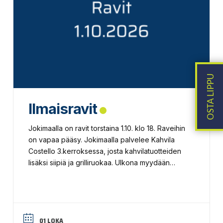
Ilmaisravit
Jokimaalla on ravit torstaina 1.10. klo 18. Raveihin
on vapaa pääsy. Jokimaalla palvelee Kahvila
Costello 3.kerroksessa, josta kahvilatuotteiden
lisäksi siipiä ja grilliruokaa. Ulkona myydään
Merosen makkaraa. Ravien aikataulu: Ravit
alkavat klo 18:00. Lähtölistat päivittyvät
myöhemmin. Tervetuloa!
01 LOKA