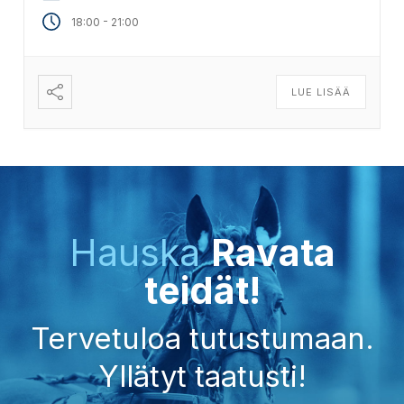
-
18:00
21:00
LUE LISÄÄ
Hauska
Ravata
teidät!
Tervetuloa tutustumaan.
Yllätyt taatusti!