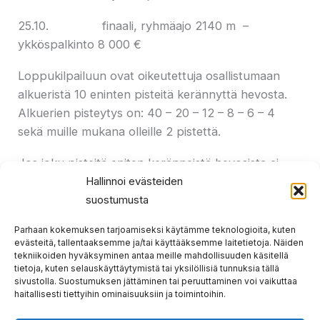
25.10. finaali, ryhmäajo 2140 m –
ykköspalkinto 8 000 €
Loppukilpailuun ovat oikeutettuja osallistumaan
alkueristä 10 eninten pisteitä kerännyttä hevosta.
Alkuerien pisteytys on: 40 – 20 – 12 – 8 – 6 – 4
sekä muille mukana olleille 2 pistettä.
Jos joku pisteitä eniten keränneistä hevosista ei
Hallinnoi evästeiden
ilmoittaudu finaaliin mukaan, saa tämän paikan
suostumusta
pisteissä seuraavaksi sijoittunut jne.
Parhaan kokemuksen tarjoamiseksi käytämme teknologioita, kuten
evästeitä, tallentaaksemme ja/tai käyttääksemme laitetietoja. Näiden
tekniikoiden hyväksyminen antaa meille mahdollisuuden käsitellä
tietoja, kuten selauskäyttäytymistä tai yksilöllisiä tunnuksia tällä
sivustolla. Suostumuksen jättäminen tai peruuttaminen voi vaikuttaa
Prev
Nex
haitallisesti tiettyihin ominaisuuksiin ja toimintoihin.
EDELLINEN
SEURAAVA
ennakkomaksullinen kilpailu sähönen CUP – karsinnat tiistaina 11.3.
suomen cup karsinnat & finaali maaliskuussa