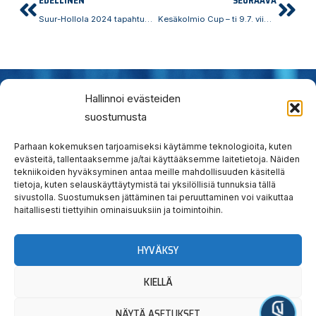
Prev
Nex
EDELLINEN
SEURAAVA
Suur-Hollola 2024 tapahtumakysely
Kesäkolmio Cup – ti 9.7. viimeinen mahdollisuus lähteä mukaan
Hallinnoi evästeiden
suostumusta
Hauska
Ravata
Parhaan kokemuksen tarjoamiseksi käytämme teknologioita, kuten
teidät!
evästeitä, tallentaaksemme ja/tai käyttääksemme laitetietoja. Näiden
tekniikoiden hyväksyminen antaa meille mahdollisuuden käsitellä
tietoja, kuten selauskäyttäytymistä tai yksilöllisiä tunnuksia tällä
Tervetuloa tutustumaan.
sivustolla. Suostumuksen jättäminen tai peruuttaminen voi vaikuttaa
haitallisesti tiettyihin ominaisuuksiin ja toimintoihin.
Yllätyt taatusti!
HYVÄKSY
KIELLÄ
Uutiskirjeen
Seuraa
Osta
tilaus
meitä
liput
NÄYTÄ ASETUKSET