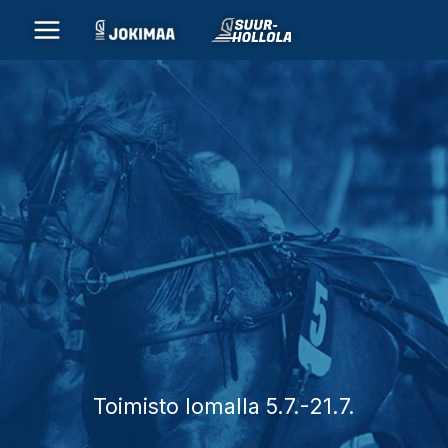
Siirry
sisältöön
Toimisto lomalla 5.7.-21.7.