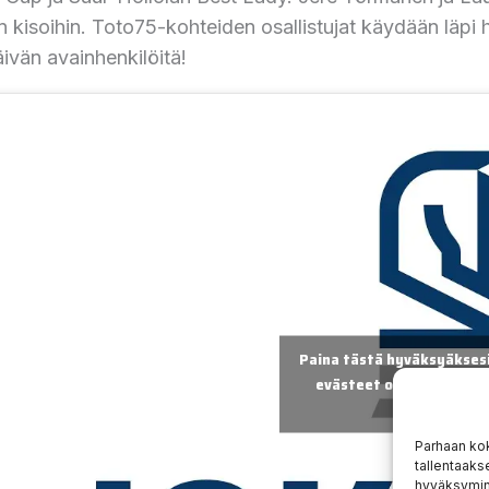
n kisoihin. Toto75-kohteiden osallistujat käydään läpi
äivän avainhenkilöitä!
Paina tästä hyväksyäksesi
evästeet ottaaksesi täm
käyttöön
Parhaan ko
tallentaaks
hyväksymine