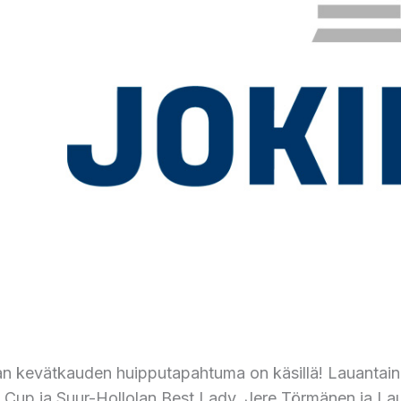
n kevätkauden huipputapahtuma on käsillä! Lauantaina 
Cup ja Suur-Hollolan Best Lady. Jere Törmänen ja Lau