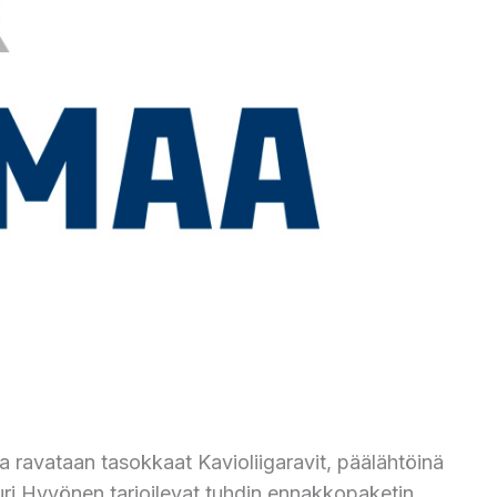
ravataan tasokkaat Kavioliigaravit, päälähtöinä
ri Hyvönen tarjoilevat tuhdin ennakkopaketin