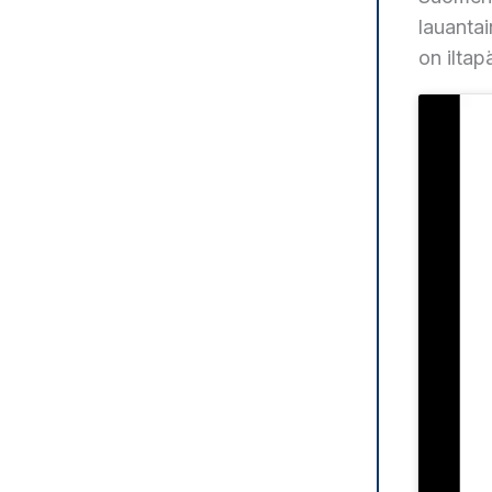
lauantai
on iltap