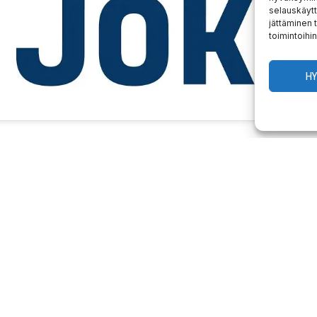
selauskäytt
jättäminen t
toimintoihin
H
LINEN
 cup finalistit selvillä