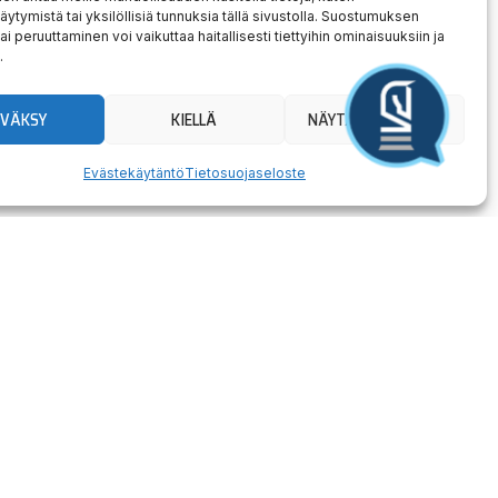
äytymistä tai yksilöllisiä tunnuksia tällä sivustolla. Suostumuksen
ai peruuttaminen voi vaikuttaa haitallisesti tiettyihin ominaisuuksiin ja
.
YVÄKSY
KIELLÄ
NÄYTÄ ASETUKSET
Evästekäytäntö
Tietosuojaseloste
Ne
SEURAAVA
Kilpailija-info