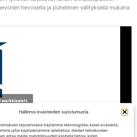
 hevonen hevoselta ja puhelimen välityksellä mukana
 markkinointi
än sisällön
Hallinnoi evästeiden suostumusta
kemuksen tarjoamiseksi käytämme teknologioita, kuten evästeitä,
emme ja/tai käyttääksemme laitetietoja. Näiden tekniikoiden
n antaa meille mahdollisuuden käsitellä tietoja, kuten