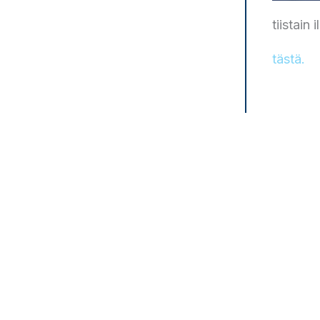
tiistain
tästä.
Prev
EDEL
Sinus