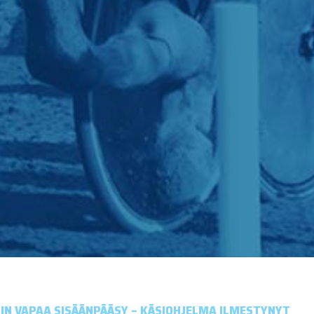
EIHIN VAPAA SISÄÄNPÄÄSY – KÄSIOHJELMA ILMESTYNYT