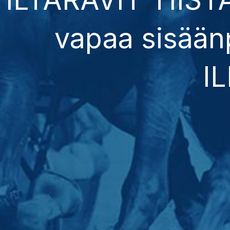
vapaa sisää
I