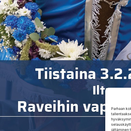
Parhaan ko
tallentaaks
hyväksymine
selauskäytt
jättäminen t