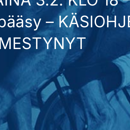
npääsy – KÄSIOH
LMESTYNYT