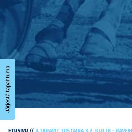
Järjestä tapahtuma
ETUSIVU
ILTARAVIT TIISTAINA 3.2. KLO 18 – RAV