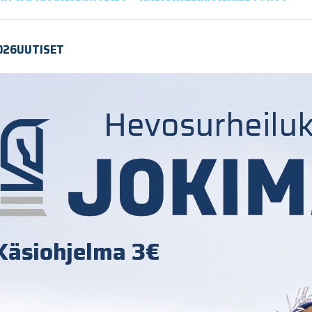
026
UUTISET