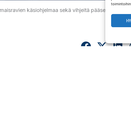
toimintoihin
 ilmaisravien käsiohjelmaa sekä vihjeitä pääset lukemaa
H
LINEN
tako ensimmäinen Jokimaan karaokemestari?