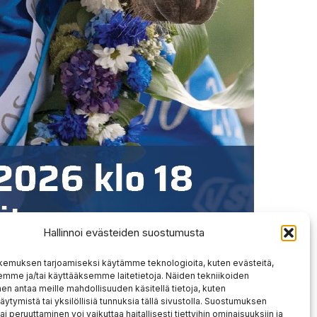
Hallinnoi evästeiden suostumusta
kemuksen tarjoamiseksi käytämme teknologioita, kuten evästeitä,
emme ja/tai käyttääksemme laitetietoja. Näiden tekniikoiden
n antaa meille mahdollisuuden käsitellä tietoja, kuten
äytymistä tai yksilöllisiä tunnuksia tällä sivustolla. Suostumuksen
ai peruuttaminen voi vaikuttaa haitallisesti tiettyihin ominaisuuksiin ja