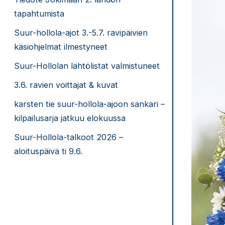
tapahtumista
Suur-hollola-ajot 3.-5.7. ravipäivien
käsiohjelmat ilmestyneet
Suur-Hollolan lähtölistat valmistuneet
3.6. ravien voittajat & kuvat
karsten tie suur-hollola-ajoon sankari –
kilpailusarja jatkuu elokuussa
Suur-Hollola-talkoot 2026 –
aloituspäivä ti 9.6.