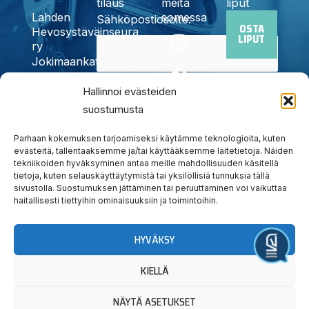
tilaus
meitä
liput
somessa
Lahden
Sähköpostiosoite:
OSTA
I
F
X
Y
T
Hevosystäväinseura
LIPUT
n
a
-
o
i
ry
Jokimaankatu
s
c
t
u
k
6, 15700
t
e
w
t
t
Kyllä,
Hallinnoi evästeiden
Lahti
a
b
i
u
o
Puh.
020
suostumusta
tilaan
g
o
t
b
k
785
uutiskirjeen
r
o
t
e
6440
Parhaan kokemuksen tarjoamiseksi käytämme teknologioita, kuten
a
k
e
evästeitä, tallentaaksemme ja/tai käyttääksemme laitetietoja. Näiden
info@jokimaanravit.fi
tekniikoiden hyväksyminen antaa meille mahdollisuuden käsitellä
m
r
Toimisto
tietoja, kuten selauskäyttäytymistä tai yksilöllisiä tunnuksia tällä
avoinna
sivustolla. Suostumuksen jättäminen tai peruuttaminen voi vaikuttaa
arkisin
haitallisesti tiettyihin ominaisuuksiin ja toimintoihin.
klo 8-15
HYVÄKSY
Järjestä tapahtuma
KIELLÄ
NÄYTÄ ASETUKSET