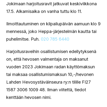
Jokimaan harjoitusravit jatkuvat keskiviikkona
17.5. Alkamisaika on vanha tuttu klo 11.
Ilmoittautuminen on kilpailupäivän aamuun klo 9
mennessä, joko Heppa-järjestelmän kautta tai
puhelimitse. Puh.
020 785 6440
Harjoitusraveihin osallistumisen edellytyksenä
on, että hevosen valmentaja on maksanut
vuoden 2023 Jokimaan radan käyttömaksun
tai maksaa osallistumismaksun 10,-/hevonen
Lahden Hevosystäväinseura ry:n tilille FI27
1587 3006 1009 48. Ilman viitettä, tiedot
kenttään hevosen nimi.