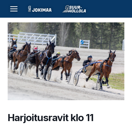
Siirry
sisältöön
Harjoitusravit klo 11