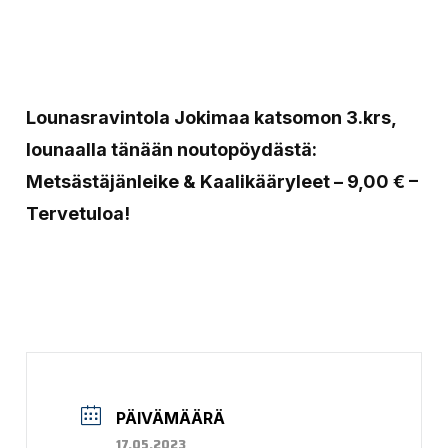
Lounasravintola Jokimaa katsomon 3.krs,
lounaalla tänään noutopöydästä:
Metsästäjänleike & Kaalikääryleet – 9,00 € –
Tervetuloa!
PÄIVÄMÄÄRÄ
17.05.2023