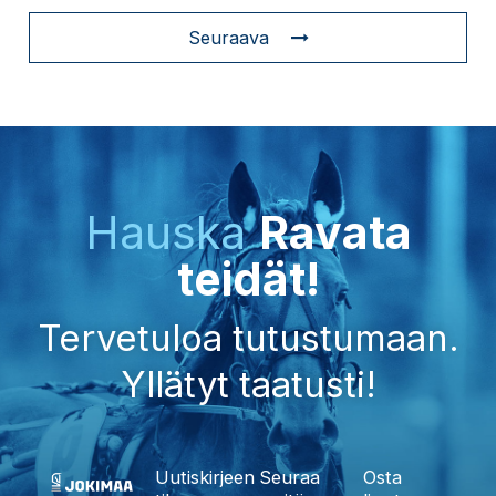
Seuraava
Hauska
Ravata
teidät!
Tervetuloa tutustumaan.
Yllätyt taatusti!
Uutiskirjeen
Seuraa
Osta