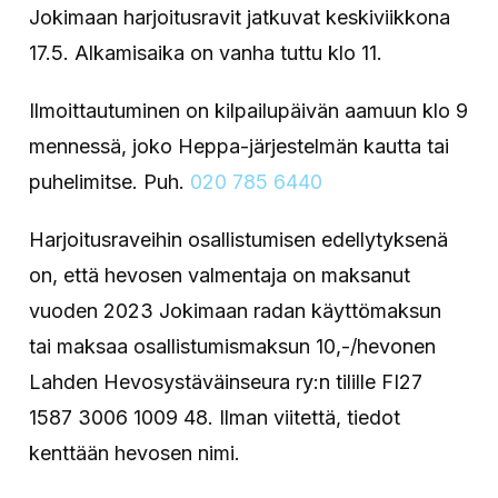
Jokimaan harjoitusravit jatkuvat keskiviikkona
17.5. Alkamisaika on vanha tuttu klo 11.
Ilmoittautuminen on kilpailupäivän aamuun klo 9
mennessä, joko Heppa-järjestelmän kautta tai
puhelimitse. Puh.
020 785 6440
Harjoitusraveihin osallistumisen edellytyksenä
on, että hevosen valmentaja on maksanut
vuoden 2023 Jokimaan radan käyttömaksun
tai maksaa osallistumismaksun 10,-/hevonen
Lahden Hevosystäväinseura ry:n tilille FI27
1587 3006 1009 48. Ilman viitettä, tiedot
kenttään hevosen nimi.