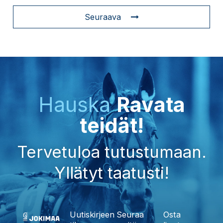
Seuraava
Hauska
Ravata
teidät!
Tervetuloa tutustumaan.
Yllätyt taatusti!
Uutiskirjeen
Seuraa
Osta