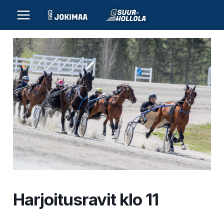
Siirry
sisältöön
Harjoitusravit klo 11