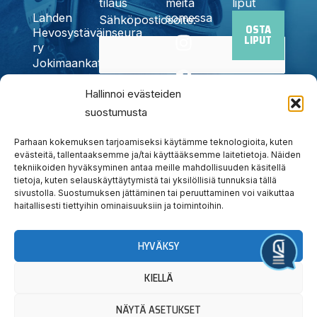
tilaus
meitä
liput
somessa
Lahden
Sähköpostiosoite:
OSTA
I
F
X
Y
T
Hevosystäväinseura
LIPUT
n
a
-
o
i
ry
Jokimaankatu
s
c
t
u
k
6, 15700
t
e
w
t
t
Kyllä,
Hallinnoi evästeiden
Lahti
a
b
i
u
o
Puh.
020
suostumusta
tilaan
g
o
t
b
k
785
uutiskirjeen
r
o
t
e
6440
Parhaan kokemuksen tarjoamiseksi käytämme teknologioita, kuten
a
k
e
evästeitä, tallentaaksemme ja/tai käyttääksemme laitetietoja. Näiden
info@jokimaanravit.fi
tekniikoiden hyväksyminen antaa meille mahdollisuuden käsitellä
m
r
Toimisto
tietoja, kuten selauskäyttäytymistä tai yksilöllisiä tunnuksia tällä
avoinna
sivustolla. Suostumuksen jättäminen tai peruuttaminen voi vaikuttaa
arkisin
haitallisesti tiettyihin ominaisuuksiin ja toimintoihin.
klo 8-15
HYVÄKSY
Järjestä tapahtuma
KIELLÄ
NÄYTÄ ASETUKSET