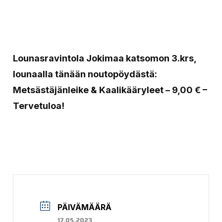
Lounasravintola Jokimaa katsomon 3.krs,
lounaalla tänään noutopöydästä:
Metsästäjänleike & Kaalikääryleet – 9,00 € –
Tervetuloa!
PÄIVÄMÄÄRÄ
17.05.2023