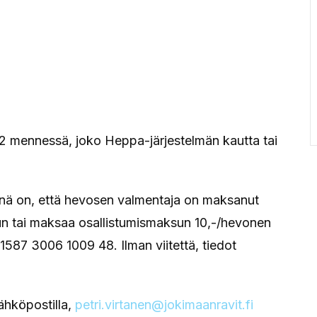
 12 mennessä, joko Heppa-järjestelmän kautta tai
senä on, että hevosen valmentaja on maksanut
 tai maksaa osallistumismaksun 10,-/hevonen
1587 3006 1009 48. Ilman viitettä, tiedot
ähköpostilla,
petri.virtanen@jokimaanravit.fi