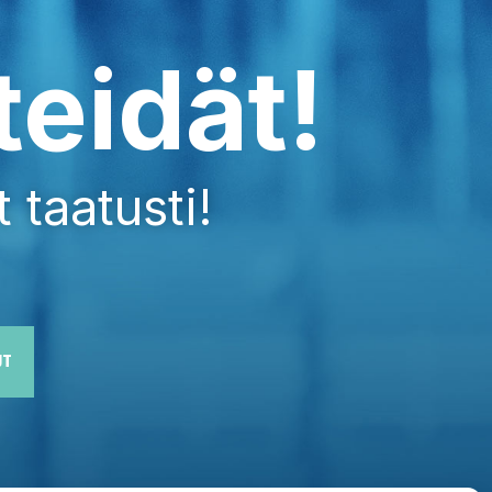
teidät!
 taatusti!
UT