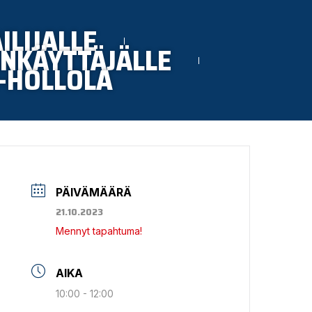
ILIJALLE
NKÄYTTÄJÄLLE
-HOLLOLA
PÄIVÄMÄÄRÄ
21.10.2023
Mennyt tapahtuma!
AIKA
10:00 - 12:00