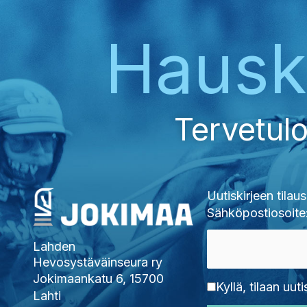
Haus
Tervetulo
Uutiskirjeen tilaus
Sähköpostiosoite
Lahden
Hevosystäväinseura ry
Jokimaankatu 6, 15700
Kyllä, tilaan uuti
Lahti