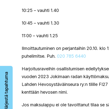
10:25 – vauhti 1.40
10:45 – vauhti 1.30
11:00 – vauhti 1.25
Ilmoittautuminen on perjantaihin 20.10. klo
puhelimitse. Puh.
020 785 6440
Harjoitusraveihin osallistumisen edellytyk
Järjestä tapahtuma
vuoden 2023 Jokimaan radan käyttömaksun
Lahden Hevosystäväinseura ry:n tilille FI27 
kenttään hevosen nimi.
Jos maksulappu ei ole tavoittanut tilaa se s