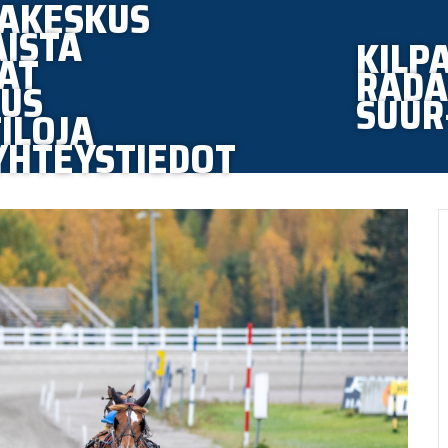
AKESKUS
ISTA
KILPA
AT
RADA
US
SUUR
ILOJA
YHTEYSTIEDOT