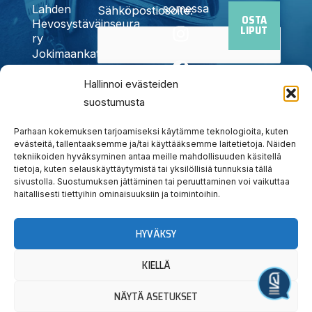
somessa
Lahden
Sähköpostiosoite:
OSTA
I
F
X
Y
T
Hevosystäväinseura
LIPUT
n
a
-
o
i
ry
Jokimaankatu
s
c
t
u
k
6, 15700
t
e
w
t
t
Kyllä,
Lahti
Hallinnoi evästeiden
a
b
i
u
o
Puh.
020
suostumusta
tilaan
g
o
t
b
k
785
uutiskirjeen
r
o
t
e
6440
Parhaan kokemuksen tarjoamiseksi käytämme teknologioita, kuten
a
k
e
info@jokimaanravit.fi
evästeitä, tallentaaksemme ja/tai käyttääksemme laitetietoja. Näiden
tekniikoiden hyväksyminen antaa meille mahdollisuuden käsitellä
m
r
Toimisto
tietoja, kuten selauskäyttäytymistä tai yksilöllisiä tunnuksia tällä
avoinna
sivustolla. Suostumuksen jättäminen tai peruuttaminen voi vaikuttaa
arkisin
haitallisesti tiettyihin ominaisuuksiin ja toimintoihin.
klo 8-15
HYVÄKSY
KIELLÄ
Järjestä tapahtuma
NÄYTÄ ASETUKSET
© Lahden Hevosystäväinseura ry