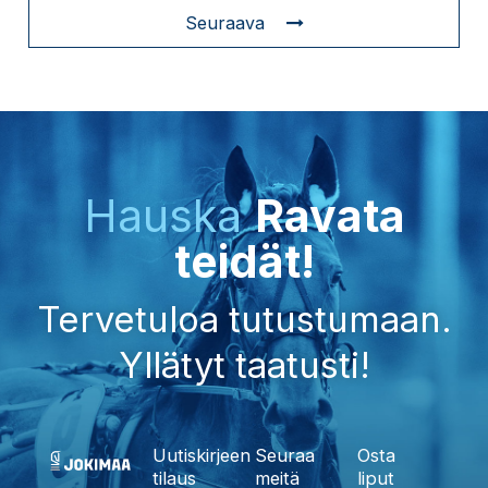
Seuraava
Hauska
Ravata
teidät!
Tervetuloa tutustumaan.
Yllätyt taatusti!
Uutiskirjeen
Seuraa
Osta
tilaus
meitä
liput