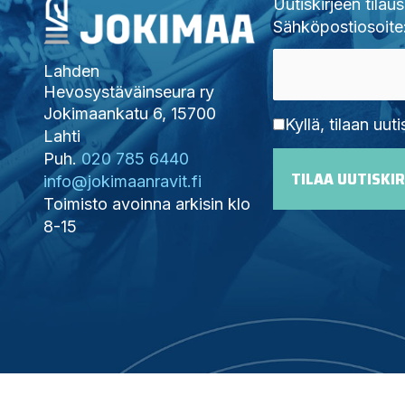
Uutiskirjeen tilaus
Sähköpostiosoite
Lahden
Hevosystäväinseura ry
Jokimaankatu 6, 15700
Kyllä, tilaan uuti
Lahti
Puh.
020 785 6440
info@jokimaanravit.fi
Toimisto avoinna arkisin klo
8-15