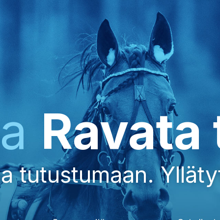
ka
Ravata 
a tutustumaan. Yllätyt