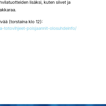
vilatuotteiden lisäksi, kuten siivet ja
akkaraa.
vää (torstaina klo 12):
lma-totovihjeet-poisjaannit-olosuhdeinfo/