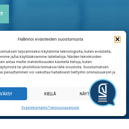
UT
Hallinnoi evästeiden suostumusta
kemuksen tarjoamiseksi käytämme teknologioita, kuten evästeitä,
emme ja/tai käyttääksemme laitetietoja. Näiden tekniikoiden
n antaa meille mahdollisuuden käsitellä tietoja, kuten
äytymistä tai yksilöllisiä tunnuksia tällä sivustolla. Suostumuksen
ai peruuttaminen voi vaikuttaa haitallisesti tiettyihin ominaisuuksiin ja
.
YVÄKSY
KIELLÄ
NÄYTÄ ASETUKSET
Evästekäytäntö
Tietosuojaseloste