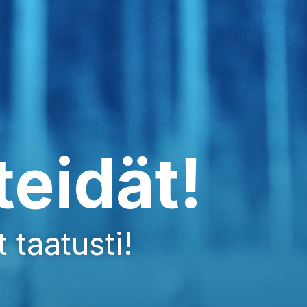
teidät!
 taatusti!