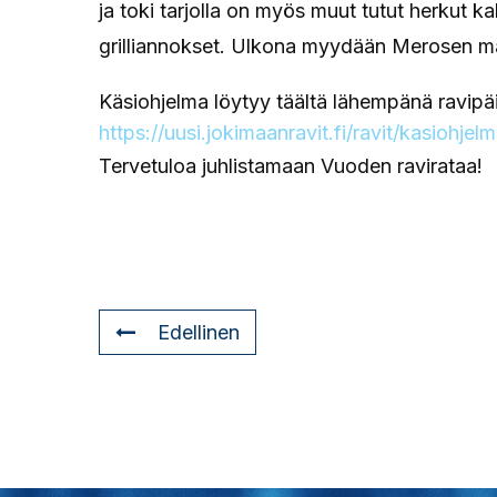
ja toki tarjolla on myös muut tutut herkut kah
grilliannokset. Ulkona myydään Merosen m
Käsiohjelma löytyy täältä lähempänä ravipäi
https://uusi.jokimaanravit.fi/ravit/kasiohje
Tervetuloa juhlistamaan Vuoden ravirataa!
Edellinen