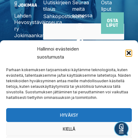
Uutiskirjeen
Seuraa
Osta
tilaus
meitä
liput
somessa
Lahden
Sähköpostiosoite:
OSTA
I
F
X
Y
T
Hevosystäväinseura
LIPUT
n
a
-
o
i
ry
Jokimaankatu
s
c
t
u
k
6, 15700
t
e
w
t
t
Kyllä,
Lahti
Hallinnoi evästeiden
a
b
i
u
o
Puh.
020
suostumusta
tilaan
g
o
t
b
k
785
uutiskirjeen
r
o
t
e
6440
Parhaan kokemuksen tarjoamiseksi käytämme teknologioita, kuten
a
k
e
info@jokimaanravit.fi
evästeitä, tallentaaksemme ja/tai käyttääksemme laitetietoja. Näiden
tekniikoiden hyväksyminen antaa meille mahdollisuuden käsitellä
m
r
Toimisto
tietoja, kuten selauskäyttäytymistä tai yksilöllisiä tunnuksia tällä
avoinna
sivustolla. Suostumuksen jättäminen tai peruuttaminen voi vaikuttaa
arkisin
haitallisesti tiettyihin ominaisuuksiin ja toimintoihin.
klo 8-15
HYVÄKSY
KIELLÄ
Järjestä tapahtuma