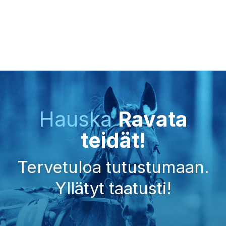
Hauska
Ravata
teidät!
Tervetuloa tutustumaan.
Yllätyt taatusti!