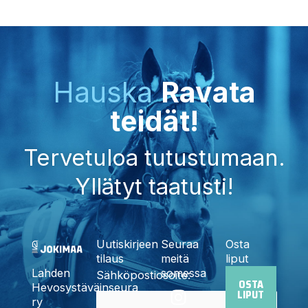
Hauska
Ravata
teidät!
Tervetuloa tutustumaan.
Yllätyt taatusti!
Uutiskirjeen
Seuraa
Osta
tilaus
meitä
liput
somessa
Lahden
Sähköpostiosoite:
OSTA
I
F
X
Y
T
Hevosystäväinseura
LIPUT
n
a
-
o
i
ry