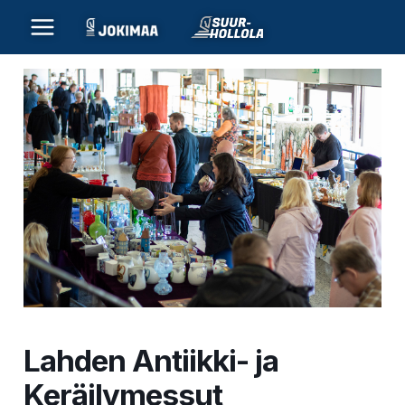
Siirry
sisältöön
Lahden Antiikki- ja
Keräilymessut