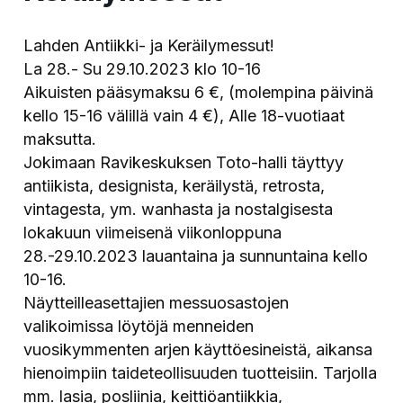
Lahden Antiikki- ja Keräilymessut!
La 28.- Su 29.10.2023 klo 10-16
Aikuisten pääsymaksu 6 €, (molempina päivinä
kello 15-16 välillä vain 4 €), Alle 18-vuotiaat
maksutta.
Jokimaan Ravikeskuksen Toto-halli täyttyy
antiikista, designista, keräilystä, retrosta,
vintagesta, ym. wanhasta ja nostalgisesta
lokakuun viimeisenä viikonloppuna
28.-29.10.2023 lauantaina ja sunnuntaina kello
10-16.
Näytteilleasettajien messuosastojen
valikoimissa löytöjä menneiden
vuosikymmenten arjen käyttöesineistä, aikansa
hienoimpiin taideteollisuuden tuotteisiin. Tarjolla
mm. lasia, posliinia, keittiöantiikkia,