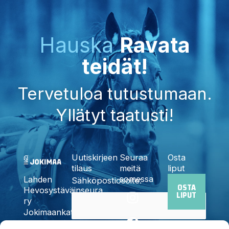
Hauska
Ravata
teidät!
Tervetuloa tutustumaan.
Yllätyt taatusti!
Uutiskirjeen
Seuraa
Osta
tilaus
meitä
liput
somessa
Lahden
Sähköpostiosoite:
OSTA
I
F
X
Y
T
Hevosystäväinseura
LIPUT
n
a
-
o
i
ry
Jokimaankatu
s
c
t
u
k
6, 15700
t
e
w
t
t