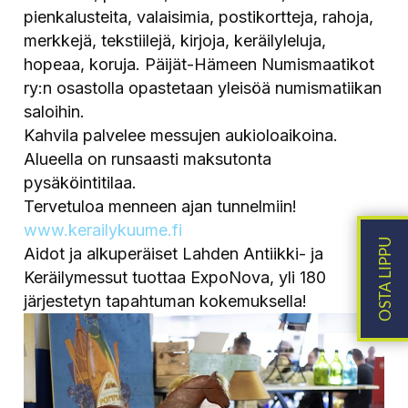
pienkalusteita, valaisimia, postikortteja, rahoja,
merkkejä, tekstiilejä, kirjoja, keräilyleluja,
hopeaa, koruja. Päijät-Hämeen Numismaatikot
ry:n osastolla opastetaan yleisöä numismatiikan
saloihin.
Kahvila palvelee messujen aukioloaikoina.
Alueella on runsaasti maksutonta
pysäköintitilaa.
Tervetuloa menneen ajan tunnelmiin!
www.kerailykuume.fi
Aidot ja alkuperäiset Lahden Antiikki- ja
Keräilymessut tuottaa ExpoNova, yli 180
järjestetyn tapahtuman kokemuksella!