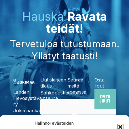
Hauska
Ravata
teidät!
Tervetuloa tutustumaan.
Yllätyt taatusti!
Uutiskirjeen
Seuraa
Osta
tilaus
meitä
liput
somessa
Lahden
Sähköpostiosoite:
OSTA
I
F
X
Y
T
Hevosystäväinseura
LIPUT
n
a
-
o
i
ry
Jokimaankatu
s
c
t
u
k
6, 15700
t
e
w
t
t
Kyllä,
Lahti
Hallinnoi evästeiden
a
b
i
u
o