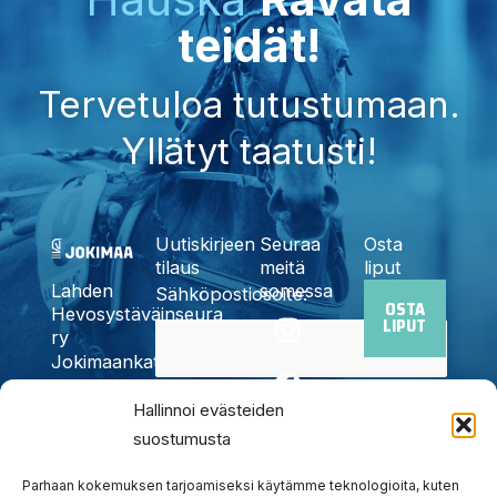
teidät!
Tervetuloa tutustumaan.
Yllätyt taatusti!
Uutiskirjeen
Seuraa
Osta
tilaus
meitä
liput
somessa
Lahden
Sähköpostiosoite:
OSTA
I
F
X
Y
T
Hevosystäväinseura
LIPUT
n
a
-
o
i
ry
Jokimaankatu
s
c
t
u
k
6, 15700
t
e
w
t
t
Kyllä,
Lahti
Hallinnoi evästeiden
a
b
i
u
o
Puh.
020
suostumusta
tilaan
g
o
t
b
k
785
uutiskirjeen
r
o
t
e
6440
Parhaan kokemuksen tarjoamiseksi käytämme teknologioita, kuten