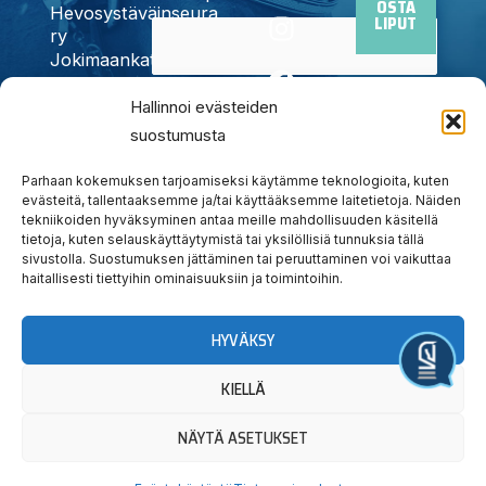
OSTA
I
F
X
Y
T
Hevosystäväinseura
LIPUT
n
a
-
o
i
ry
Jokimaankatu
s
c
t
u
k
6, 15700
t
e
w
t
t
Kyllä,
Lahti
Hallinnoi evästeiden
a
b
i
u
o
Puh.
020
suostumusta
tilaan
g
o
t
b
k
785
uutiskirjeen
r
o
t
e
6440
Parhaan kokemuksen tarjoamiseksi käytämme teknologioita, kuten
a
k
e
info@jokimaanravit.fi
evästeitä, tallentaaksemme ja/tai käyttääksemme laitetietoja. Näiden
tekniikoiden hyväksyminen antaa meille mahdollisuuden käsitellä
m
r
Toimisto
tietoja, kuten selauskäyttäytymistä tai yksilöllisiä tunnuksia tällä
avoinna
sivustolla. Suostumuksen jättäminen tai peruuttaminen voi vaikuttaa
arkisin
haitallisesti tiettyihin ominaisuuksiin ja toimintoihin.
klo 8-15
HYVÄKSY
Järjestä tapahtuma
KIELLÄ
NÄYTÄ ASETUKSET
© Lahden Hevosystäväinseura ry
|
Tietosuojaseloste
|
Evästekäytäntö
| Sivujen