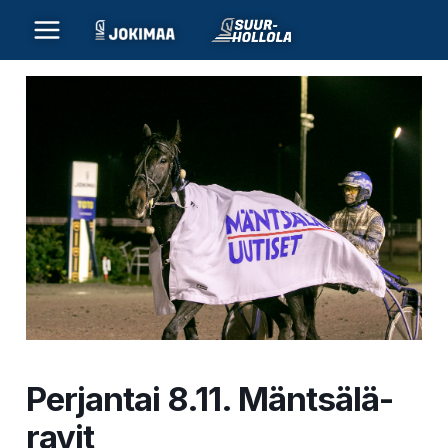
Siirry
sisältöön
Perjantai 8.11. Mäntsälä-
ravit