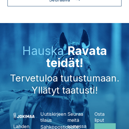
Hauska
Ravata
teidät!
Tervetuloa tutustumaan.
Yllätyt taatusti!
Uutiskirjeen
Seuraa
Osta
tilaus
meitä
liput
somessa
Lahden
Sähköpostiosoite: