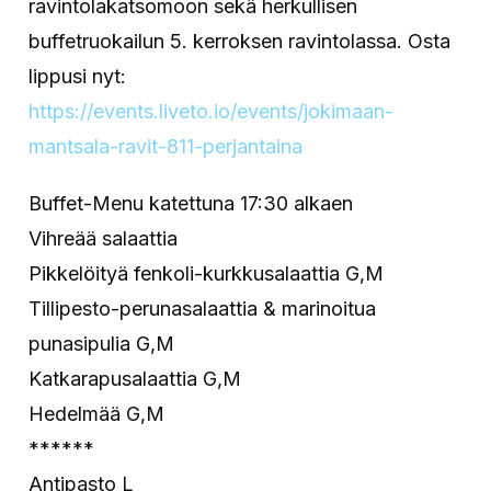
ravintolakatsomoon sekä herkullisen
buffetruokailun 5. kerroksen ravintolassa. Osta
lippusi nyt:
https://events.liveto.io/events/jokimaan-
mantsala-ravit-811-perjantaina
Buffet-Menu katettuna 17:30 alkaen
Vihreää salaattia
Pikkelöityä fenkoli-kurkkusalaattia G,M
Tillipesto-perunasalaattia & marinoitua
punasipulia G,M
Katkarapusalaattia G,M
Hedelmää G,M
******
Antipasto L