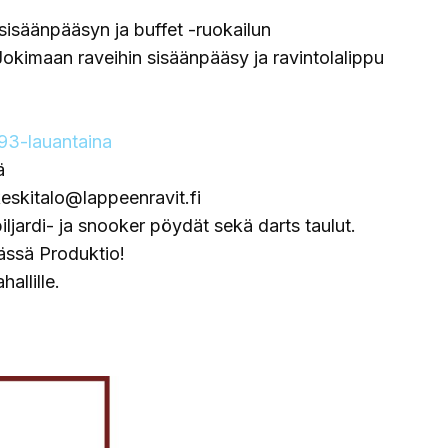
 sisäänpääsyn ja buffet -ruokailun
 Jokimaan raveihin sisäänpääsy ja ravintolalippu
293-lauantaina
ä
eskitalo@lappeenravit.fi
biljardi- ja snooker pöydät sekä darts taulut.
ässä Produktio!
allille.