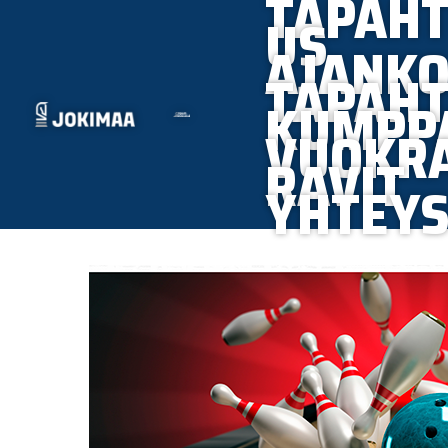
TAPAH
Siirry
US
sisältöön
AJANKO
TAPAH
KUMPP
VUOKRA
RAVIT
YHTEYS