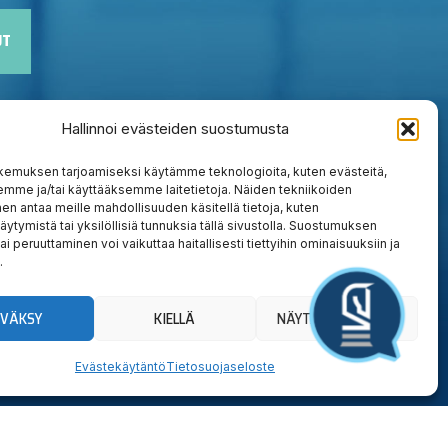
UT
Hallinnoi evästeiden suostumusta
kemuksen tarjoamiseksi käytämme teknologioita, kuten evästeitä,
emme ja/tai käyttääksemme laitetietoja. Näiden tekniikoiden
n antaa meille mahdollisuuden käsitellä tietoja, kuten
äytymistä tai yksilöllisiä tunnuksia tällä sivustolla. Suostumuksen
ai peruuttaminen voi vaikuttaa haitallisesti tiettyihin ominaisuuksiin ja
.
YVÄKSY
KIELLÄ
NÄYTÄ ASETUKSET
Evästekäytäntö
Tietosuojaseloste