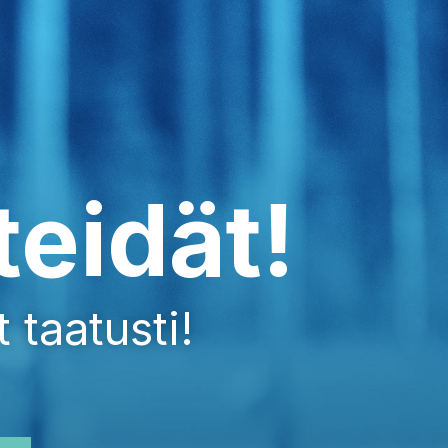
teidät!
 taatusti!