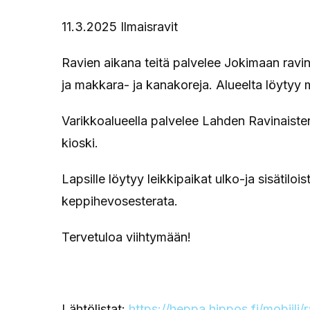
11.3.2025 Ilmaisravit
Ravien aikana teitä palvelee Jokimaan ravint
ja makkara- ja kanakoreja. Alueelta löytyy 
Varikkoalueella palvelee Lahden Ravinaist
kioski.
Lapsille löytyy leikkipaikat ulko-ja sisätiloi
keppihevosesterata.
Tervetuloa viihtymään!
Lähtölistat:
https://heppa.hippos.fi/mobiili