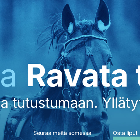
ka
Ravata 
a tutustumaan. Yllätyt
Seuraa meitä somessa
Osta liput
I
T
F
X
Y