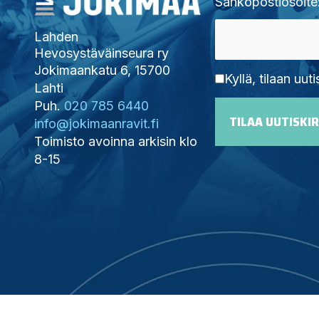
Sähköpostiosoite
Lahden
Hevosystäväinseura ry
Jokimaankatu 6, 15700
Kyllä, tilaan uuti
Lahti
Puh.
020 785 6440
info@jokimaanravit.fi
Toimisto avoinna arkisin klo
8-15