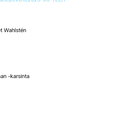
et Wahlstén
an -karsinta