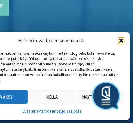
UT
Hallinnoi evästeiden suostumusta
kemuksen tarjoamiseksi käytämme teknologioita, kuten evästeitä,
emme ja/tai käyttääksemme laitetietoja. Näiden tekniikoiden
n antaa meille mahdollisuuden käsitellä tietoja, kuten
äytymistä tai yksilöllisiä tunnuksia tällä sivustolla. Suostumuksen
ai peruuttaminen voi vaikuttaa haitallisesti tiettyihin ominaisuuksiin ja
.
YVÄKSY
KIELLÄ
NÄYTÄ ASETUKSET
Evästekäytäntö
Tietosuojaseloste