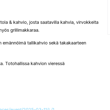
ola & kahvio, josta saatavilla kahvia, virvokkeita
myös grillimakkaraa.
en emännöimä tallikahvio sekä takakaarteen
sta. Totohallissa kahvion vieressä
/races/event/2025-03-11/L/1