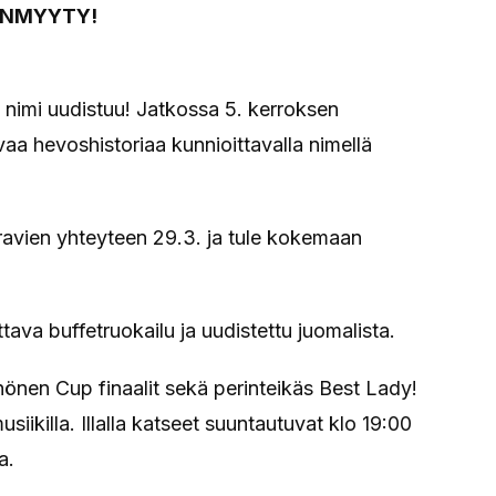
UNMYYTY!
nimi uudistuu! Jatkossa 5. kerroksen
a hevoshistoriaa kunnioittavalla nimellä
ravien yhteyteen 29.3. ja tule kokemaan
tava buffetruokailu ja uudistettu juomalista.
önen Cup finaalit sekä perinteikäs Best Lady!
usiikilla. Illalla katseet suuntautuvat klo 19:00
a.