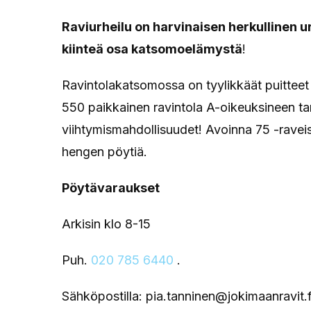
Raviurheilu on harvinaisen herkullinen ur
kiinteä osa katsomoelämystä
!
Ravintolakatsomossa on tyylikkäät puitteet
550 paikkainen ravintola A-oikeuksineen tarj
viihtymismahdollisuudet! Avoinna 75 -raveis
hengen pöytiä.
Pöytävaraukset
Arkisin klo 8-15
Puh.
020 785 6440
.
Sähköpostilla: pia.tanninen@jokimaanravit.f