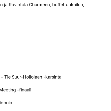
in ja Ravintola Charmeen, buffetruokailun,
– Tie Suur-Hollolaan -karsinta
eeting -finaali
ioonia