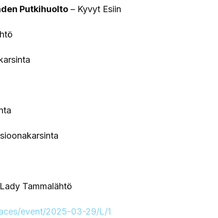
den Putkihuolto
– Kyvyt Esiin
htö
arsinta
nta
isioonakarsinta
t Lady Tammalähtö
/races/event/2025-03-29/L/1