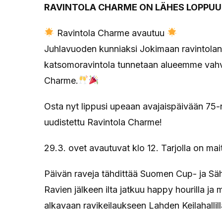
RAVINTOLA CHARME ON LÄHES LOPPU
Ravintola Charme avautuu
Juhlavuoden kunniaksi Jokimaan ravintolan 
katsomoravintola tunnetaan alueemme vahva
Charme.
Osta nyt lippusi upeaan avajaispäivään 75-
uudistettu Ravintola Charme!
29.3. ovet avautuvat klo 12. Tarjolla on mait
Päivän raveja tähdittää Suomen Cup- ja Säh
Ravien jälkeen ilta jatkuu happy hourilla ja m
alkavaan ravikeilaukseen Lahden Keilahallill