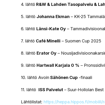
4. lähtö
R&W & Lahden Tasopalvelu & Lah
5. lähtö
Johanna Ekman
– KK-25 Tammalä
6. lähtö
Länsi-Kate Oy
– Tammadivisioonak
7. lähtö
Café Minelli
– Suomen Cup 2025
8. lähtö
Erator Oy
– Nousijadivisioonakarsi
9. lähtö
Hartwall Karjala 0 %
– Pronssidiv
10. lähtö Avoin
Sähönen Cup
-finaali
11. lähtö
ISS Palvelut
– Suur-Hollolan Bes
Lähtölistat:
https://heppa.hippos.fi/mobiili