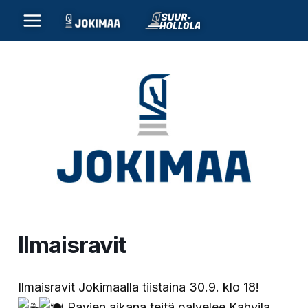
Siirry
sisältöön
Ilmaisravit
Ilmaisravit Jokimaalla tiistaina 30.9. klo 18!
Ravien aikana teitä palvelee Kahvila