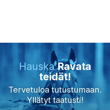
Hauska
Ravata
teidät!
Tervetuloa tutustumaan.
Yllätyt taatusti!