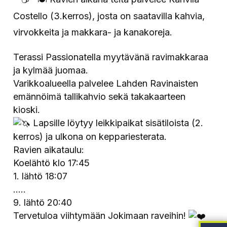
Costello (3.kerros), josta on saatavilla kahvia,
virvokkeita ja makkara- ja kanakoreja.
Terassi Passionatella myytävänä ravimakkaraa
ja kylmää juomaa.
Varikkoalueella palvelee Lahden Ravinaisten
emännöimä tallikahvio sekä takakaarteen
kioski.
Lapsille löytyy leikkipaikat sisätiloista (2.
kerros) ja ulkona on keppariesterata.
Ravien aikataulu:
Koelähtö klo 17:45
1. lähtö 18:07
…..
9. lähtö 20:40
Tervetuloa viihtymään Jokimaan raveihin!