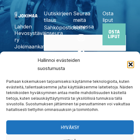
Uutiskirjeen
Seuraa
Osta
tilaus
meitä
liput
somessa
Lahden
Sähköpostiosoite:
OSTA
I
F
X
Y
T
Hevosystäväinseura
LIPUT
n
a
-
o
i
ry
Jokimaankatu
s
c
t
u
k
6, 15700
t
e
w
t
t
Kyllä,
Lahti
Hallinnoi evästeiden
a
b
i
u
o
Puh.
020
suostumusta
tilaan
g
o
t
b
k
785
uutiskirjeen
r
o
t
e
6440
Parhaan kokemuksen tarjoamiseksi käytämme teknologioita, kuten
a
k
e
info@jokimaanravit.fi
evästeitä, tallentaaksemme ja/tai käyttääksemme laitetietoja. Näiden
tekniikoiden hyväksyminen antaa meille mahdollisuuden käsitellä
m
r
Toimisto
tietoja, kuten selauskäyttäytymistä tai yksilöllisiä tunnuksia tällä
avoinna
sivustolla. Suostumuksen jättäminen tai peruuttaminen voi vaikuttaa
arkisin
haitallisesti tiettyihin ominaisuuksiin ja toimintoihin.
klo 8-15
HYVÄKSY