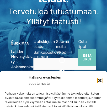
Tervetuloa tutustumaan.
Yllätyt taatusti!
Uutiskirjeen
Seuraa
Osta
tilaus
meitä
liput
somessa
Lahden
Sähköpostiosoite:
OSTA
I
F
X
Y
T
Hevosystäväinseura
LIPUT
n
a
-
o
i
ry
Jokimaankatu
s
c
t
u
k
6, 15700
t
e
w
t
t
Kyllä,
Lahti
Hallinnoi evästeiden
a
b
i
u
o
Puh.
020
suostumusta
tilaan
g
o
t
b
k
785
uutiskirjeen
r
o
t
e
6440
Parhaan kokemuksen tarjoamiseksi käytämme teknologioita, kuten
a
k
e
info@jokimaanravit.fi
evästeitä, tallentaaksemme ja/tai käyttääksemme laitetietoja. Näiden
tekniikoiden hyväksyminen antaa meille mahdollisuuden käsitellä
m
r
Toimisto
tietoja, kuten selauskäyttäytymistä tai yksilöllisiä tunnuksia tällä