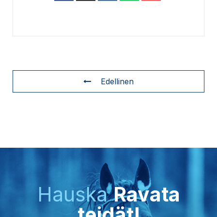
Edellinen
Hauska
Ravata
teidät!