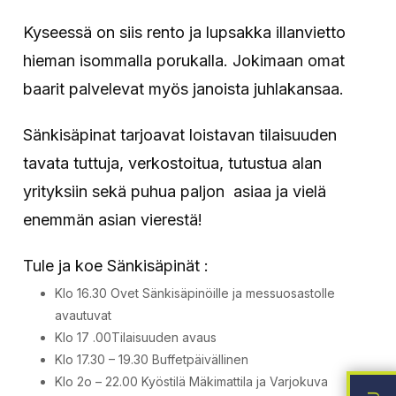
Kyseessä on siis rento ja lupsakka illanvietto
hieman isommalla porukalla. Jokimaan omat
baarit palvelevat myös janoista juhlakansaa.
Sänkisäpinat tarjoavat loistavan tilaisuuden
tavata tuttuja, verkostoitua, tutustua alan
yrityksiin sekä puhua paljon asiaa ja vielä
enemmän asian vierestä!
Tule ja koe Sänkisäpinät :
Klo 16.30 Ovet Sänkisäpinöille ja messuosastolle
avautuvat
Klo 17 .00Tilaisuuden avaus
Klo 17.30 – 19.30 Buffetpäivällinen
Klo 2o – 22.00 Kyöstilä Mäkimattila ja Varjokuva