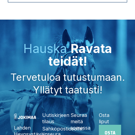
Hauska
Ravata
teidät!
Tervetuloa tutustumaan.
Yllätyt taatusti!
Uutiskirjeen
Seuraa
Osta
tilaus
meitä
liput
somessa
Lahden
Sähköpostiosoite:
OSTA
I
F
X
Y
T
Hevosystäväinseura