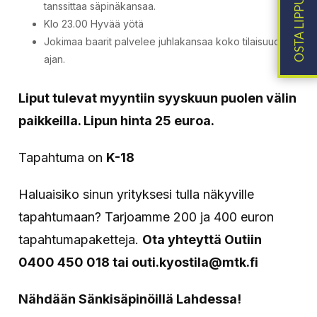
tanssittaa säpinäkansaa.
Klo 23.00 Hyvää yötä
Jokimaa baarit palvelee juhlakansaa koko tilaisuuden
ajan.
Liput tulevat myyntiin syyskuun puolen välin
paikkeilla. Lipun hinta 25 euroa.
Tapahtuma on
K-18
Haluaisiko sinun yrityksesi tulla näkyville
tapahtumaan? Tarjoamme 200 ja 400 euron
tapahtumapaketteja.
Ota yhteyttä Outiin
0400 450 018 tai outi.kyostila@mtk.fi
Nähdään Sänkisäpinöillä Lahdessa!