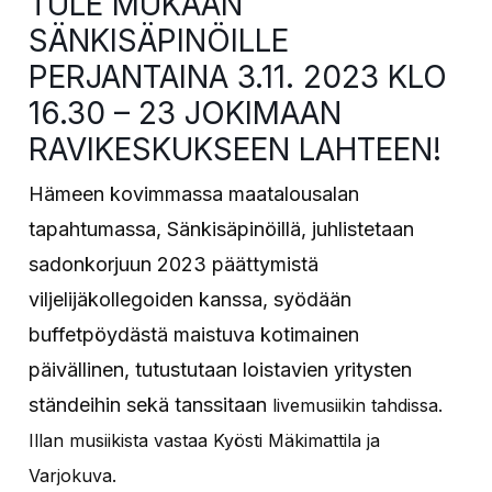
TULE MUKAAN
SÄNKISÄPINÖILLE
PERJANTAINA 3.11. 2023 KLO
16.30 – 23 JOKIMAAN
RAVIKESKUKSEEN LAHTEEN!
Hämeen kovimmassa maatalousalan
tapahtumassa, Sänkisäpinöillä,
juhlistetaan
sadonkorjuun 2023 päättymistä
viljelijäkollegoiden kanssa, syödään
buffetpöydästä maistuva kotimainen
päivällinen, tutustutaan loistavien yritysten
ständeihin sekä tanssitaan
livemusiikin tahdissa.
Illan musiikista vastaa Kyösti Mäkimattila ja
Varjokuva.