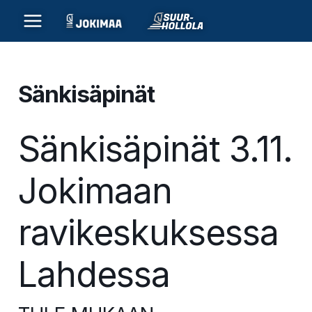
Siirry
sisältöön
Sänkisäpinät
Sänkisäpinät 3.11.
Jokimaan
ravikeskuksessa
Lahdessa