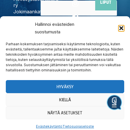
LIPUT
n
a
-
o
i
ry
Jokimaankatu
s
c
t
u
k
6, 15700
t
e
w
t
t
Kyllä,
Hallinnoi evästeiden
Lahti
a
b
i
u
o
Puh.
020
suostumusta
tilaan
g
o
t
b
k
785
uutiskirjeen
r
o
t
e
6440
Parhaan kokemuksen tarjoamiseksi käytämme teknologioita, kuten
a
k
e
evästeitä, tallentaaksemme ja/tai käyttääksemme laitetietoja. Näiden
info@jokimaanravit.fi
tekniikoiden hyväksyminen antaa meille mahdollisuuden käsitellä
m
r
Toimisto
tietoja, kuten selauskäyttäytymistä tai yksilöllisiä tunnuksia tällä
avoinna
sivustolla. Suostumuksen jättäminen tai peruuttaminen voi vaikuttaa
arkisin
haitallisesti tiettyihin ominaisuuksiin ja toimintoihin.
klo 8-15
HYVÄKSY
KIELLÄ
Järjestä tapahtuma
NÄYTÄ ASETUKSET
© Lahden Hevosystäväinseura ry
|
Tietosuojaseloste
|
Evästekäytäntö
| Sivujen
toteutus:
Ampersand Design
Evästekäytäntö
Tietosuojaseloste