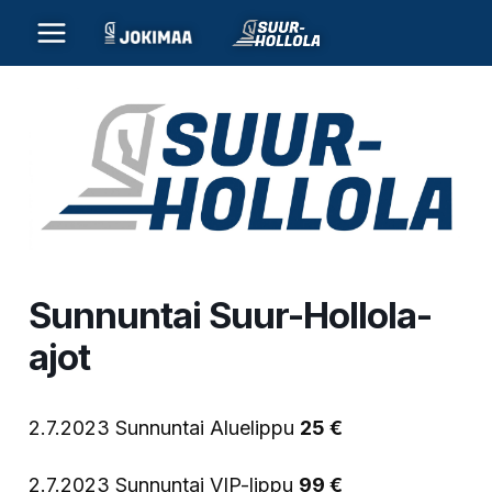
Siirry
sisältöön
Sunnuntai Suur-Hollola-
ajot
2.7.2023 Sunnuntai Aluelippu
25 €
2.7.2023 Sunnuntai VIP-lippu
99 €