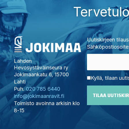
Tervetulo
Uutiskirjeen tilaus
Sähköpostiosoite
Lahden
Hevosystäväinseura ry
Jokimaankatu 6, 15700
Kyllä, tilaan uuti
Lahti
Puh.
020 785 6440
info@jokimaanravit.fi
Toimisto avoinna arkisin klo
8-15