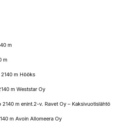
2140 m
40 m
jo 2140 m Hööks
o 2140 m Weststar Oy
o 2140 m enint.2-v. Ravet Oy – Kaksivuotislähtö
 2140 m Avoin Allomeera Oy