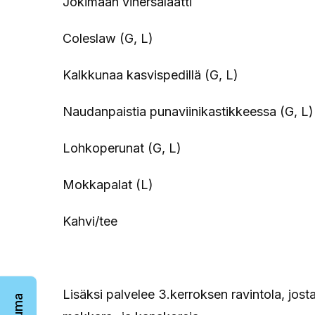
Jokimaan vihersalaatti
Coleslaw (G, L)
Kalkkunaa kasvispedillä (G, L)
Naudanpaistia punaviinikastikkeessa (G, L)
Lohkoperunat (G, L)
Mokkapalat (L)
Kahvi/tee
Lisäksi palvelee 3.kerroksen ravintola, jost