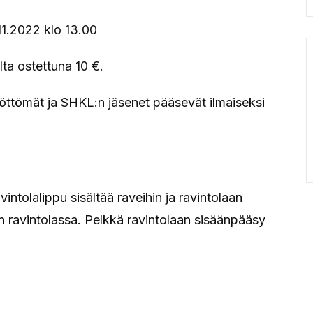
11.2022 klo 13.00
ta ostettuna 10 €.
 työttömät ja SHKL:n jäsenet pääsevät ilmaiseksi
intolalippu sisältää raveihin ja ravintolaan
n ravintolassa. Pelkkä ravintolaan sisäänpääsy