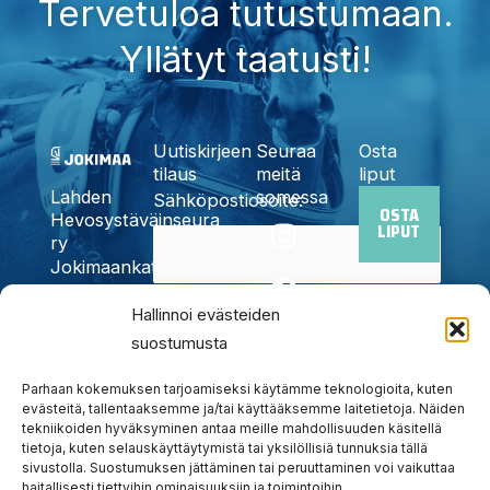
Tervetuloa tutustumaan.
Yllätyt taatusti!
Uutiskirjeen
Seuraa
Osta
tilaus
meitä
liput
somessa
Lahden
Sähköpostiosoite:
OSTA
I
F
X
Y
T
Hevosystäväinseura
LIPUT
n
a
-
o
i
ry
Jokimaankatu
s
c
t
u
k
6, 15700
t
e
w
t
t
Kyllä,
Hallinnoi evästeiden
Lahti
a
b
i
u
o
Puh.
020
suostumusta
tilaan
g
o
t
b
k
785
uutiskirjeen
r
o
t
e
6440
Parhaan kokemuksen tarjoamiseksi käytämme teknologioita, kuten
a
k
e
evästeitä, tallentaaksemme ja/tai käyttääksemme laitetietoja. Näiden
info@jokimaanravit.fi
tekniikoiden hyväksyminen antaa meille mahdollisuuden käsitellä
m
r
Toimisto
tietoja, kuten selauskäyttäytymistä tai yksilöllisiä tunnuksia tällä
avoinna
sivustolla. Suostumuksen jättäminen tai peruuttaminen voi vaikuttaa
arkisin
haitallisesti tiettyihin ominaisuuksiin ja toimintoihin.