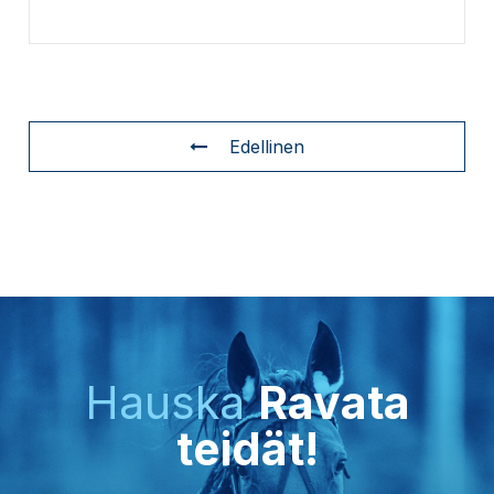
Edellinen
Hauska
Ravata
teidät!