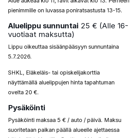
Alue aukeaa klo 11, ravit alkavat klo 13. Perheen
pienimmille on luvassa poniratsastusta 13-15.
Aluelippu sunnuntai
25 € (Alle 16-
vuotiaat maksutta)
Lippu oikeuttaa sisäänpääsyyn sunnuntaina
5.7.2026.
SHKL, Eläkeläis- tai opiskelijakorttia
näyttämällä aluelippujen hinta tapahtuman
ovelta 20 €.
Pysäköinti
Pysäköinti maksaa 5 € / auto / päivä. Maksu
suoritetaan paikan päällä alueelle ajettaessa