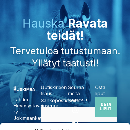
Hauska
Ravata
teidät!
Tervetuloa tutustumaan.
Yllätyt taatusti!
Uutiskirjeen
Seuraa
Osta
tilaus
meitä
liput
somessa
Lahden
Sähköpostiosoite:
OSTA
I
F
X
Y
T
Hevosystäväinseura
LIPUT
n
a
-
o
i
ry
Jokimaankatu
s
c
t
u
k
6, 15700
t
e
w
t
t