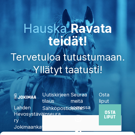
Hauska
Ravata
teidät!
Tervetuloa tutustumaan.
Yllätyt taatusti!
Uutiskirjeen
Seuraa
Osta
tilaus
meitä
liput
somessa
Lahden
Sähköpostiosoite:
OSTA
I
F
X
Y
T
Hevosystäväinseura
LIPUT
n
a
-
o
i
ry
Jokimaankatu
s
c
t
u
k
6, 15700