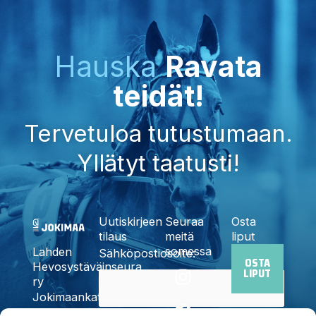
Hauska
Ravata
teidät!
Tervetuloa tutustumaan.
Yllätyt taatusti!
Uutiskirjeen
Seuraa
Osta
tilaus
meitä
liput
somessa
Lahden
Sähköpostiosoite:
OSTA
I
F
X
Y
T
Hevosystäväinseura
LIPUT
n
a
-
o
i
ry
Jokimaankatu
s
c
t
u
k
6, 15700