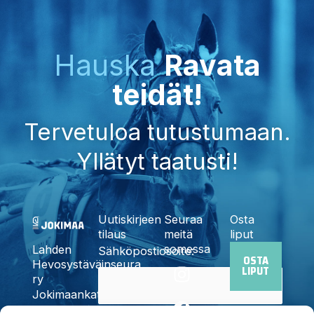
Hauska
Ravata
teidät!
Tervetuloa tutustumaan.
Yllätyt taatusti!
Uutiskirjeen
Seuraa
Osta
tilaus
meitä
liput
somessa
Lahden
Sähköpostiosoite:
OSTA
I
F
X
Y
T
Hevosystäväinseura
LIPUT
n
a
-
o
i
ry
Jokimaankatu
s
c
t
u
k
6, 15700